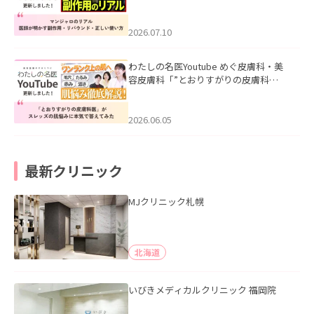
ル｜医師が明かす副作用・リバウン
ド・正しい使い方」を公開いたしまし
た。
2026.07.10
わたしの名医Youtube めぐ皮膚科・美
容皮膚科「”とおりすがりの皮膚科
医”がスレッズの肌悩みに本気で答えて
みた」を公開いたしました。
2026.06.05
最新クリニック
MJクリニック札幌
北海道
いびきメディカルクリニック 福岡院