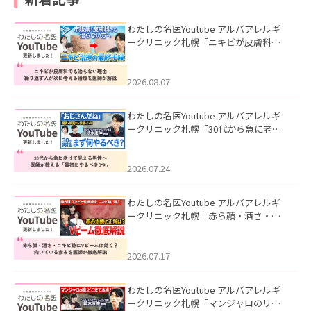
わたしの名医Youtube アルバアレルギ
ークリニック札幌「ニキビが皮膚科で
も治らない理由｜繰り返す人が次に考
える治療を医師が解説」を公開いたし
ました。
2026.08.07
わたしの名医Youtube アルバアレルギ
ークリニック札幌「30代から急に老け
て見える男性へ｜医師が教える「最初
にやるべき3つ」」を公開いたしまし
た。
2026.07.24
わたしの名医Youtube アルバアレルギ
ークリニック札幌「赤ら顔・酒さ・ニ
キビ跡にVビームは効く？向いている赤
みを医師が徹底解説」を公開いたしま
した。
2026.07.17
わたしの名医Youtube アルバアレルギ
ークリニック札幌「マンジャロのリア