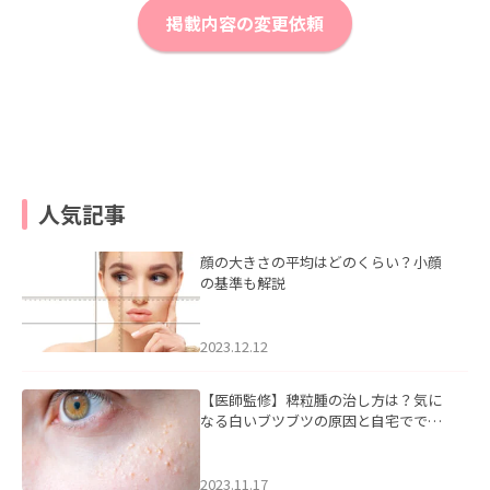
掲載内容の変更依頼
人気記事
顔の大きさの平均はどのくらい？小顔
の基準も解説
2023.12.12
【医師監修】稗粒腫の治し方は？気に
なる白いブツブツの原因と自宅ででき
るケアについて
2023.11.17