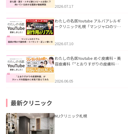
みを医師が徹底解説」を公開いたしま
した。
2026.07.17
わたしの名医Youtube アルバアレルギ
ークリニック札幌「マンジャロのリア
ル｜医師が明かす副作用・リバウン
ド・正しい使い方」を公開いたしまし
た。
2026.07.10
わたしの名医Youtube めぐ皮膚科・美
容皮膚科「”とおりすがりの皮膚科
医”がスレッズの肌悩みに本気で答えて
みた」を公開いたしました。
2026.06.05
最新クリニック
MJクリニック札幌