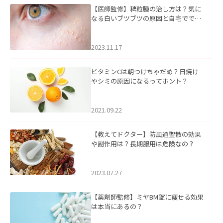
【医師監修】稗粒腫の治し方は？気に
なる白いブツブツの原因と自宅ででき
るケアについて
2023.11.17
ビタミンCは朝つけちゃだめ？日焼け
やシミの原因になるってホント？
2021.09.22
【教えてドクター】防風通聖散の効果
や副作用は？長期服用は危険なの？
2023.07.27
【薬剤師監修】ミヤBM錠に痩せる効果
は本当にあるの？