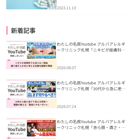
2023.11.10
新着記事
わたしの名医Youtube アルバアレルギ
ークリニック札幌「ニキビが皮膚科で
も治らない理由｜繰り返す人が次に考
える治療を医師が解説」を公開いたし
ました。
2026.08.07
わたしの名医Youtube アルバアレルギ
ークリニック札幌「30代から急に老け
て見える男性へ｜医師が教える「最初
にやるべき3つ」」を公開いたしまし
た。
2026.07.24
わたしの名医Youtube アルバアレルギ
ークリニック札幌「赤ら顔・酒さ・ニ
キビ跡にVビームは効く？向いている赤