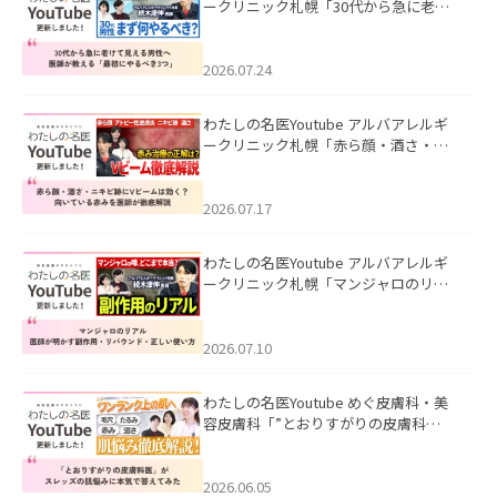
ークリニック札幌「30代から急に老け
て見える男性へ｜医師が教える「最初
にやるべき3つ」」を公開いたしまし
た。
2026.07.24
わたしの名医Youtube アルバアレルギ
ークリニック札幌「赤ら顔・酒さ・ニ
キビ跡にVビームは効く？向いている赤
みを医師が徹底解説」を公開いたしま
した。
2026.07.17
わたしの名医Youtube アルバアレルギ
ークリニック札幌「マンジャロのリア
ル｜医師が明かす副作用・リバウン
ド・正しい使い方」を公開いたしまし
た。
2026.07.10
わたしの名医Youtube めぐ皮膚科・美
容皮膚科「”とおりすがりの皮膚科
医”がスレッズの肌悩みに本気で答えて
みた」を公開いたしました。
2026.06.05