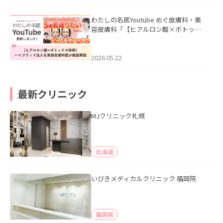
わたしの名医Youtube めぐ皮膚科・美
容皮膚科「【ヒアルロン酸×ボトック
ス併用】ハイブリッド注入を美容皮膚
科医が徹底解説」を公開いたしまし
た。
2026.05.22
最新クリニック
MJクリニック札幌
北海道
いびきメディカルクリニック 福岡院
福岡県