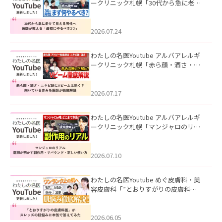
ークリニック札幌「30代から急に老け
て見える男性へ｜医師が教える「最初
にやるべき3つ」」を公開いたしまし
た。
2026.07.24
わたしの名医Youtube アルバアレルギ
ークリニック札幌「赤ら顔・酒さ・ニ
キビ跡にVビームは効く？向いている赤
みを医師が徹底解説」を公開いたしま
した。
2026.07.17
わたしの名医Youtube アルバアレルギ
ークリニック札幌「マンジャロのリア
ル｜医師が明かす副作用・リバウン
ド・正しい使い方」を公開いたしまし
た。
2026.07.10
わたしの名医Youtube めぐ皮膚科・美
容皮膚科「”とおりすがりの皮膚科
医”がスレッズの肌悩みに本気で答えて
みた」を公開いたしました。
2026.06.05