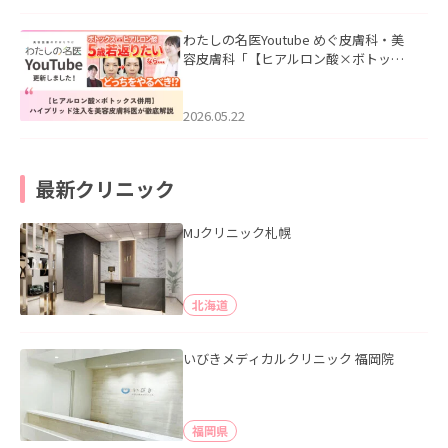
わたしの名医Youtube めぐ皮膚科・美
容皮膚科「【ヒアルロン酸×ボトック
ス併用】ハイブリッド注入を美容皮膚
科医が徹底解説」を公開いたしまし
た。
2026.05.22
最新クリニック
MJクリニック札幌
北海道
いびきメディカルクリニック 福岡院
福岡県