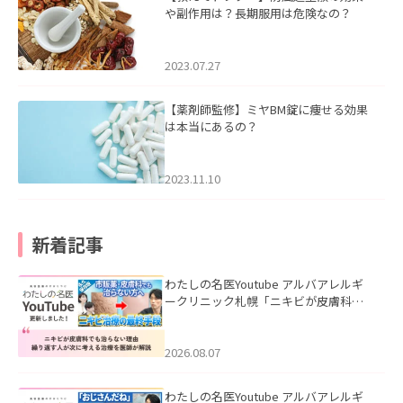
や副作用は？長期服用は危険なの？
2023.07.27
【薬剤師監修】ミヤBM錠に痩せる効果
は本当にあるの？
2023.11.10
新着記事
わたしの名医Youtube アルバアレルギ
ークリニック札幌「ニキビが皮膚科で
も治らない理由｜繰り返す人が次に考
える治療を医師が解説」を公開いたし
ました。
2026.08.07
わたしの名医Youtube アルバアレルギ