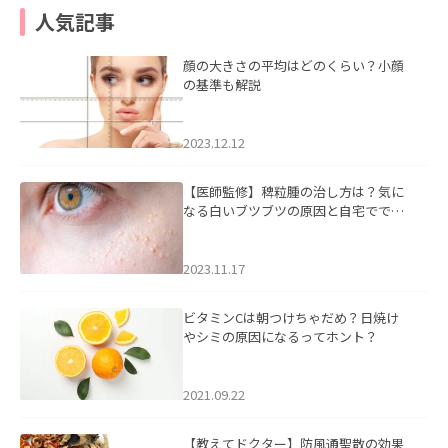
人気記事
顔の大きさの平均はどのくらい？小顔
の基準も解説
2023.12.12
【医師監修】稗粒腫の治し方は？気に
なる白いブツブツの原因と自宅ででき
るケアについて
2023.11.17
ビタミンCは朝つけちゃだめ？日焼け
やシミの原因になるってホント？
2021.09.22
【教えてドクター】防風通聖散の効果