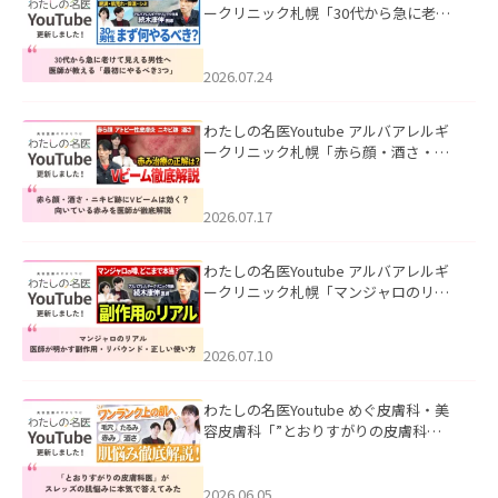
ークリニック札幌「30代から急に老け
て見える男性へ｜医師が教える「最初
にやるべき3つ」」を公開いたしまし
た。
2026.07.24
わたしの名医Youtube アルバアレルギ
ークリニック札幌「赤ら顔・酒さ・ニ
キビ跡にVビームは効く？向いている赤
みを医師が徹底解説」を公開いたしま
した。
2026.07.17
わたしの名医Youtube アルバアレルギ
ークリニック札幌「マンジャロのリア
ル｜医師が明かす副作用・リバウン
ド・正しい使い方」を公開いたしまし
た。
2026.07.10
わたしの名医Youtube めぐ皮膚科・美
容皮膚科「”とおりすがりの皮膚科
医”がスレッズの肌悩みに本気で答えて
みた」を公開いたしました。
2026.06.05