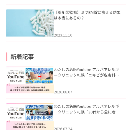
【薬剤師監修】ミヤBM錠に痩せる効果
は本当にあるの？
2023.11.10
新着記事
わたしの名医Youtube アルバアレルギ
ークリニック札幌「ニキビが皮膚科で
も治らない理由｜繰り返す人が次に考
える治療を医師が解説」を公開いたし
ました。
2026.08.07
わたしの名医Youtube アルバアレルギ
ークリニック札幌「30代から急に老け
て見える男性へ｜医師が教える「最初
にやるべき3つ」」を公開いたしまし
た。
2026.07.24