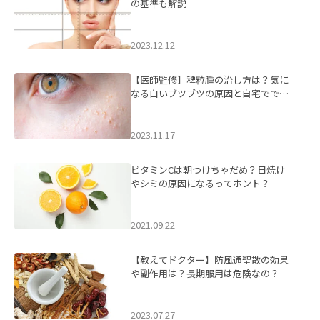
の基準も解説
2023.12.12
【医師監修】稗粒腫の治し方は？気に
なる白いブツブツの原因と自宅ででき
るケアについて
2023.11.17
ビタミンCは朝つけちゃだめ？日焼け
やシミの原因になるってホント？
2021.09.22
【教えてドクター】防風通聖散の効果
や副作用は？長期服用は危険なの？
2023.07.27