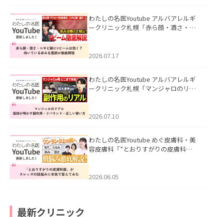
わたしの名医Youtube アルバアレルギ
ークリニック札幌「赤ら顔・酒さ・ニ
キビ跡にVビームは効く？向いている赤
みを医師が徹底解説」を公開いたしま
した。
2026.07.17
わたしの名医Youtube アルバアレルギ
ークリニック札幌「マンジャロのリア
ル｜医師が明かす副作用・リバウン
ド・正しい使い方」を公開いたしまし
た。
2026.07.10
わたしの名医Youtube めぐ皮膚科・美
容皮膚科「”とおりすがりの皮膚科
医”がスレッズの肌悩みに本気で答えて
みた」を公開いたしました。
2026.06.05
最新クリニック