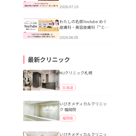
幌「マンジャロのリアル｜
2026.07.10
医師が明かす副作用・リバ
ウンド・正しい使い方」を
公開いたしました。
わたしの名医Youtube めぐ
皮膚科・美容皮膚科「”とお
りすがりの皮膚科医”がスレ
2026.06.05
ッズの肌悩みに本気で答え
てみた」を公開いたしまし
た。
最新クリニック
MJクリニック札幌
北海道
いびきメディカルクリニッ
ク 福岡院
福岡県
いびきメディカルクリニッ