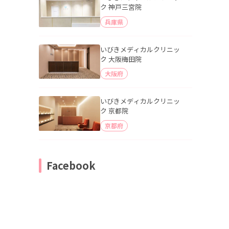
ク 神戸三宮院
兵庫県
いびきメディカルクリニッ
ク 大阪梅田院
大阪府
いびきメディカルクリニッ
ク 京都院
京都府
Facebook