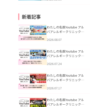
新着記事
わたしの名医Youtube アル
バアレルギークリニック札
幌「ニキビが皮膚科でも治
2026.08.07
らない理由｜繰り返す人が
次に考える治療を医師が解
説」を公開いたしました。
わたしの名医Youtube アル
バアレルギークリニック札
幌「30代から急に老けて見
2026.07.24
える男性へ｜医師が教える
「最初にやるべき3つ」」を
公開いたしました。
わたしの名医Youtube アル
バアレルギークリニック札
幌「赤ら顔・酒さ・ニキビ
2026.07.17
跡にVビームは効く？向いて
いる赤みを医師が徹底解
説」を公開いたしました。
わたしの名医Youtube アル
バアレルギークリニック札