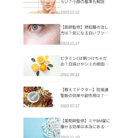
らい？小顔の基準も解説
2023.12.12
【医師監修】稗粒腫の治し
方は？気になる白いブツブ
ツの原因と自宅でできるケ
2023.11.17
アについて
ビタミンCは朝つけちゃだ
め？日焼けやシミの原因に
なるってホント？
2021.09.22
【教えてドクター】防風通
聖散の効果や副作用は？長
期服用は危険なの？
2023.07.27
【薬剤師監修】ミヤBM錠に
痩せる効果は本当にある
の？
2023.11.10