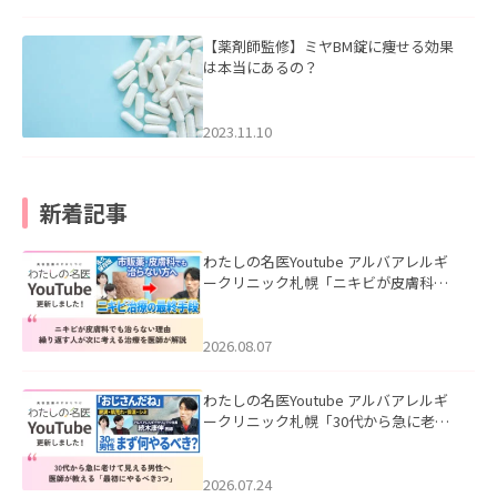
【薬剤師監修】ミヤBM錠に痩せる効果
は本当にあるの？
2023.11.10
新着記事
わたしの名医Youtube アルバアレルギ
ークリニック札幌「ニキビが皮膚科で
も治らない理由｜繰り返す人が次に考
える治療を医師が解説」を公開いたし
ました。
2026.08.07
わたしの名医Youtube アルバアレルギ
ークリニック札幌「30代から急に老け
て見える男性へ｜医師が教える「最初
にやるべき3つ」」を公開いたしまし
た。
2026.07.24