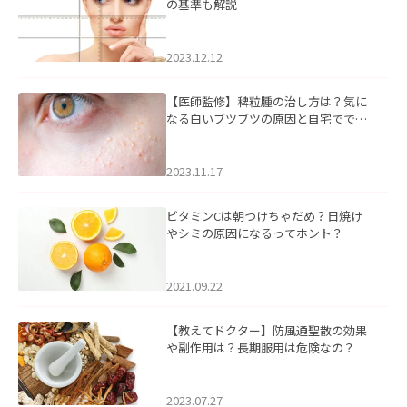
の基準も解説
2023.12.12
【医師監修】稗粒腫の治し方は？気に
なる白いブツブツの原因と自宅ででき
るケアについて
2023.11.17
ビタミンCは朝つけちゃだめ？日焼け
やシミの原因になるってホント？
2021.09.22
【教えてドクター】防風通聖散の効果
や副作用は？長期服用は危険なの？
2023.07.27