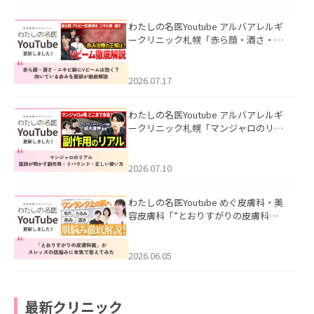
わたしの名医Youtube アルバアレルギ
ークリニック札幌「赤ら顔・酒さ・ニ
キビ跡にVビームは効く？向いている赤
みを医師が徹底解説」を公開いたしま
した。
2026.07.17
わたしの名医Youtube アルバアレルギ
ークリニック札幌「マンジャロのリア
ル｜医師が明かす副作用・リバウン
ド・正しい使い方」を公開いたしまし
た。
2026.07.10
わたしの名医Youtube めぐ皮膚科・美
容皮膚科「”とおりすがりの皮膚科
医”がスレッズの肌悩みに本気で答えて
みた」を公開いたしました。
2026.06.05
最新クリニック