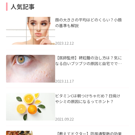
人気記事
顔の大きさの平均はどのくらい？小顔
の基準も解説
2023.12.12
【医師監修】稗粒腫の治し方は？気に
なる白いブツブツの原因と自宅ででき
るケアについて
2023.11.17
ビタミンCは朝つけちゃだめ？日焼け
やシミの原因になるってホント？
2021.09.22
【教えてドクター】防風通聖散の効果