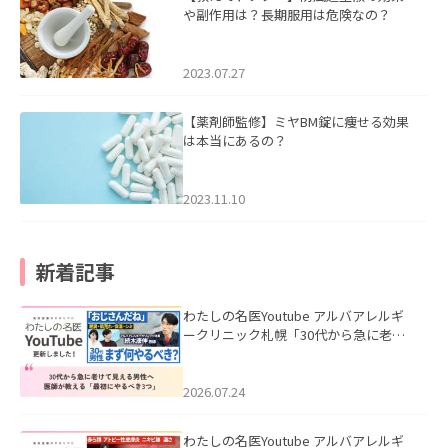
や副作用は？長期服用は危険なの？
2023.07.27
【薬剤師監修】ミヤBM錠に痩せる効果
は本当にあるの？
2023.11.10
新着記事
わたしの名医Youtube アルバアレルギ
ークリニック札幌「30代から急に老け
て見える男性へ｜医師が教える「最初
にやるべき3つ」」を公開いたしまし
た。
2026.07.24
わたしの名医Youtube アルバアレルギ