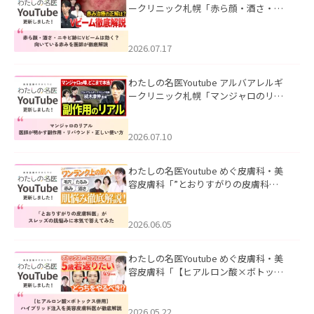
ークリニック札幌「赤ら顔・酒さ・ニ
キビ跡にVビームは効く？向いている赤
みを医師が徹底解説」を公開いたしま
した。
2026.07.17
わたしの名医Youtube アルバアレルギ
ークリニック札幌「マンジャロのリア
ル｜医師が明かす副作用・リバウン
ド・正しい使い方」を公開いたしまし
た。
2026.07.10
わたしの名医Youtube めぐ皮膚科・美
容皮膚科「”とおりすがりの皮膚科
医”がスレッズの肌悩みに本気で答えて
みた」を公開いたしました。
2026.06.05
わたしの名医Youtube めぐ皮膚科・美
容皮膚科「【ヒアルロン酸×ボトック
ス併用】ハイブリッド注入を美容皮膚
科医が徹底解説」を公開いたしまし
た。
2026.05.22