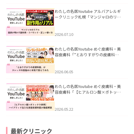
わたしの名医Youtube アルバアレルギ
ークリニック札幌「マンジャロのリア
ル｜医師が明かす副作用・リバウン
ド・正しい使い方」を公開いたしまし
た。
2026.07.10
わたしの名医Youtube めぐ皮膚科・美
容皮膚科「”とおりすがりの皮膚科
医”がスレッズの肌悩みに本気で答えて
みた」を公開いたしました。
2026.06.05
わたしの名医Youtube めぐ皮膚科・美
容皮膚科「【ヒアルロン酸×ボトック
ス併用】ハイブリッド注入を美容皮膚
科医が徹底解説」を公開いたしまし
た。
2026.05.22
最新クリニック