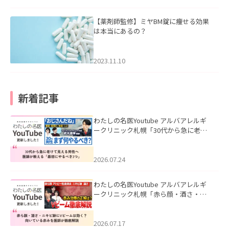
【薬剤師監修】ミヤBM錠に痩せる効果
は本当にあるの？
2023.11.10
新着記事
わたしの名医Youtube アルバアレルギ
ークリニック札幌「30代から急に老け
て見える男性へ｜医師が教える「最初
にやるべき3つ」」を公開いたしまし
た。
2026.07.24
わたしの名医Youtube アルバアレルギ
ークリニック札幌「赤ら顔・酒さ・ニ
キビ跡にVビームは効く？向いている赤
みを医師が徹底解説」を公開いたしま
した。
2026.07.17