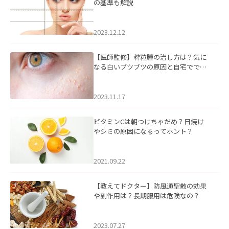
の基準も解説
2023.12.12
【医師監修】稗粒腫の治し方は？気に
なる白いブツブツの原因と自宅ででき
るケアについて
2023.11.17
ビタミンCは朝つけちゃだめ？日焼け
やシミの原因になるってホント？
2021.09.22
【教えてドクター】防風通聖散の効果
や副作用は？長期服用は危険なの？
2023.07.27