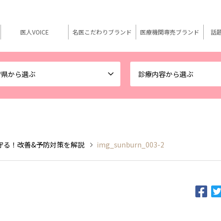
医人VOICE
名医こだわりブランド
医療機関専売ブランド
話
府県から選ぶ
診療内容から選ぶ
守る！改善&予防対策を解説
img_sunburn_003-2