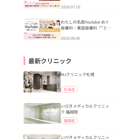
幌「マンジャロのリアル｜
2026.07.10
医師が明かす副作用・リバ
ウンド・正しい使い方」を
公開いたしました。
わたしの名医Youtube めぐ
皮膚科・美容皮膚科「”とお
りすがりの皮膚科医”がスレ
2026.06.05
ッズの肌悩みに本気で答え
てみた」を公開いたしまし
た。
最新クリニック
MJクリニック札幌
北海道
いびきメディカルクリニッ
ク 福岡院
福岡県
いびきメディカルクリニッ