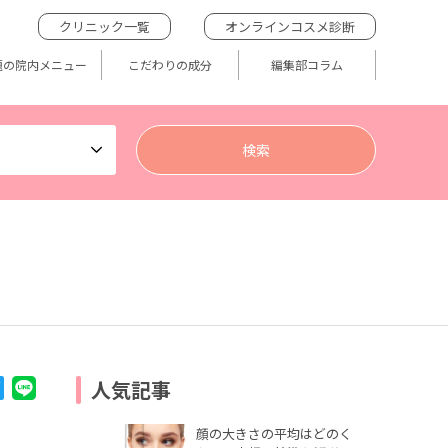
クリニック一覧
オンラインコスメ診断
題の院内メニュー
こだわりの成分
編集部コラム
人気記事
顔の大きさの平均はどのく