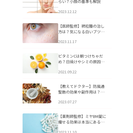
らい？小顔の基準も解説
2023.12.12
【医師監修】稗粒腫の治し
方は？気になる白いブツブ
ツの原因と自宅でできるケ
2023.11.17
アについて
ビタミンCは朝つけちゃだ
め？日焼けやシミの原因に
なるってホント？
2021.09.22
【教えてドクター】防風通
聖散の効果や副作用は？長
期服用は危険なの？
2023.07.27
【薬剤師監修】ミヤBM錠に
痩せる効果は本当にある
の？
2023.11.10