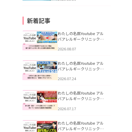
新着記事
わたしの名医Youtube アル
バアレルギークリニック札
幌「ニキビが皮膚科でも治
2026.08.07
らない理由｜繰り返す人が
次に考える治療を医師が解
説」を公開いたしました。
わたしの名医Youtube アル
バアレルギークリニック札
幌「30代から急に老けて見
2026.07.24
える男性へ｜医師が教える
「最初にやるべき3つ」」を
公開いたしました。
わたしの名医Youtube アル
バアレルギークリニック札
幌「赤ら顔・酒さ・ニキビ
2026.07.17
跡にVビームは効く？向いて
いる赤みを医師が徹底解
説」を公開いたしました。
わたしの名医Youtube アル
バアレルギークリニック札