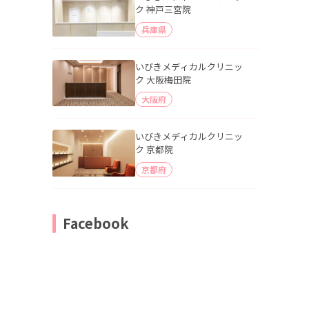
ク 神戸三宮院
兵庫県
いびきメディカルクリニッ
ク 大阪梅田院
大阪府
いびきメディカルクリニッ
ク 京都院
京都府
Facebook