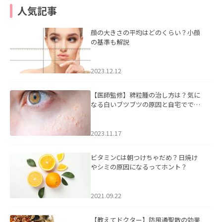
人気記事
顔の大きさの平均はどのくらい？小顔
の基準も解説
2023.12.12
【医師監修】稗粒腫の治し方は？気に
なる白いブツブツの原因と自宅ででき
るケアについて
2023.11.17
ビタミンCは朝つけちゃだめ？日焼け
やシミの原因になるってホント？
2021.09.22
【教えてドクター】防風通聖散の効果