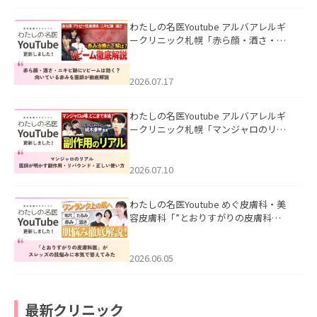
わたしの名医Youtube アルバアレルギ
ークリニック札幌「赤ら顔・酒さ・ニ
キビ跡にVビームは効く？向いている赤
みを医師が徹底解説」を公開いたしま
した。
2026.07.17
わたしの名医Youtube アルバアレルギ
ークリニック札幌「マンジャロのリア
ル｜医師が明かす副作用・リバウン
ド・正しい使い方」を公開いたしまし
た。
2026.07.10
わたしの名医Youtube めぐ皮膚科・美
容皮膚科「”とおりすがりの皮膚科
医”がスレッズの肌悩みに本気で答えて
みた」を公開いたしました。
2026.06.05
最新クリニック