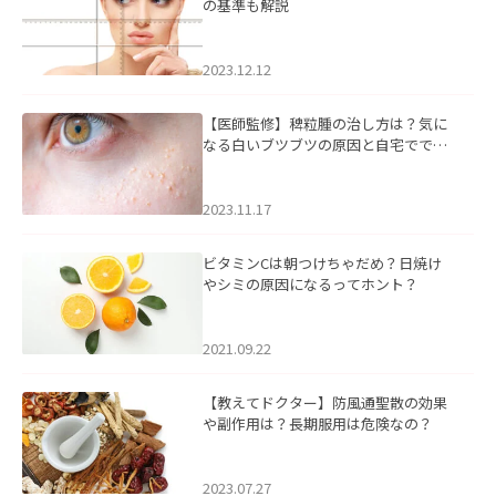
の基準も解説
2023.12.12
【医師監修】稗粒腫の治し方は？気に
なる白いブツブツの原因と自宅ででき
るケアについて
2023.11.17
ビタミンCは朝つけちゃだめ？日焼け
やシミの原因になるってホント？
2021.09.22
【教えてドクター】防風通聖散の効果
や副作用は？長期服用は危険なの？
2023.07.27