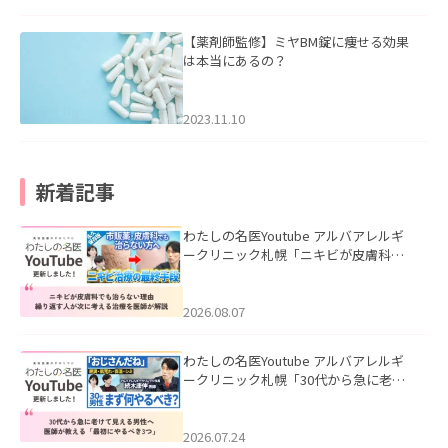
【薬剤師監修】ミヤBM錠に痩せる効果
は本当にあるの？
2023.11.10
新着記事
わたしの名医Youtube アルバアレルギ
ークリニック札幌「ニキビが皮膚科で
も治らない理由｜繰り返す人が次に考
える治療を医師が解説」を公開いたし
ました。
2026.08.07
わたしの名医Youtube アルバアレルギ
ークリニック札幌「30代から急に老け
て見える男性へ｜医師が教える「最初
にやるべき3つ」」を公開いたしまし
た。
2026.07.24