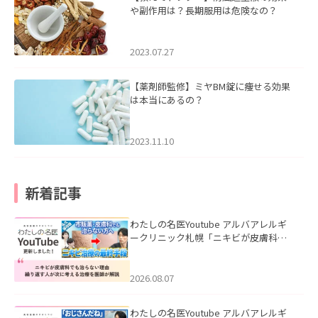
や副作用は？長期服用は危険なの？
2023.07.27
【薬剤師監修】ミヤBM錠に痩せる効果
は本当にあるの？
2023.11.10
新着記事
わたしの名医Youtube アルバアレルギ
ークリニック札幌「ニキビが皮膚科で
も治らない理由｜繰り返す人が次に考
える治療を医師が解説」を公開いたし
ました。
2026.08.07
わたしの名医Youtube アルバアレルギ