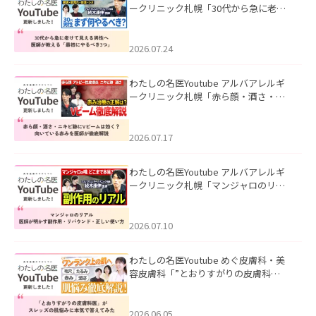
ークリニック札幌「30代から急に老け
て見える男性へ｜医師が教える「最初
にやるべき3つ」」を公開いたしまし
た。
2026.07.24
わたしの名医Youtube アルバアレルギ
ークリニック札幌「赤ら顔・酒さ・ニ
キビ跡にVビームは効く？向いている赤
みを医師が徹底解説」を公開いたしま
した。
2026.07.17
わたしの名医Youtube アルバアレルギ
ークリニック札幌「マンジャロのリア
ル｜医師が明かす副作用・リバウン
ド・正しい使い方」を公開いたしまし
た。
2026.07.10
わたしの名医Youtube めぐ皮膚科・美
容皮膚科「”とおりすがりの皮膚科
医”がスレッズの肌悩みに本気で答えて
みた」を公開いたしました。
2026.06.05