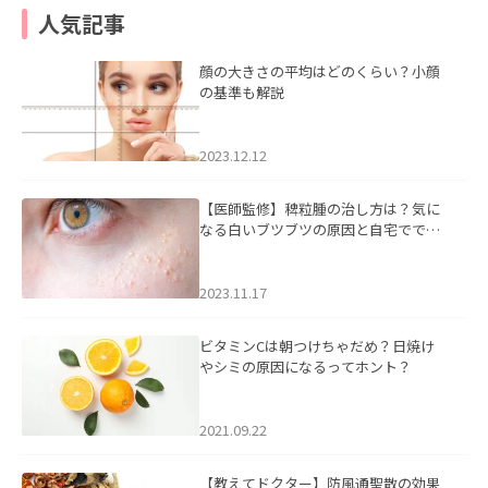
人気記事
顔の大きさの平均はどのくらい？小顔
の基準も解説
2023.12.12
【医師監修】稗粒腫の治し方は？気に
なる白いブツブツの原因と自宅ででき
るケアについて
2023.11.17
ビタミンCは朝つけちゃだめ？日焼け
やシミの原因になるってホント？
2021.09.22
【教えてドクター】防風通聖散の効果