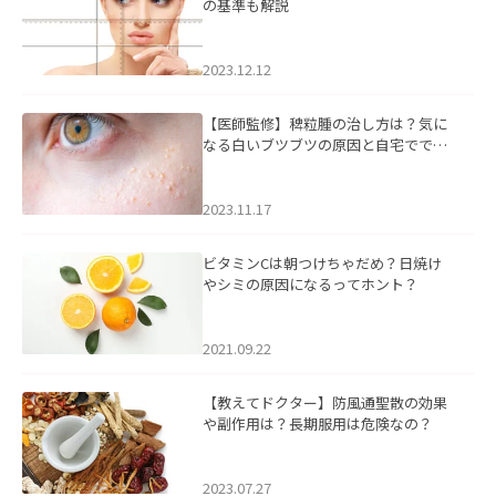
の基準も解説
2023.12.12
【医師監修】稗粒腫の治し方は？気に
なる白いブツブツの原因と自宅ででき
るケアについて
2023.11.17
ビタミンCは朝つけちゃだめ？日焼け
やシミの原因になるってホント？
2021.09.22
【教えてドクター】防風通聖散の効果
や副作用は？長期服用は危険なの？
2023.07.27