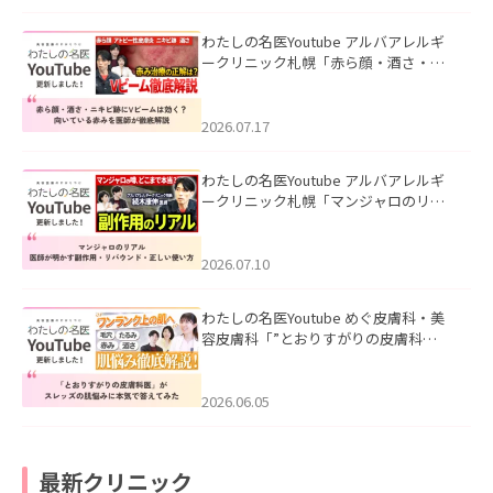
わたしの名医Youtube アルバアレルギ
ークリニック札幌「赤ら顔・酒さ・ニ
キビ跡にVビームは効く？向いている赤
みを医師が徹底解説」を公開いたしま
した。
2026.07.17
わたしの名医Youtube アルバアレルギ
ークリニック札幌「マンジャロのリア
ル｜医師が明かす副作用・リバウン
ド・正しい使い方」を公開いたしまし
た。
2026.07.10
わたしの名医Youtube めぐ皮膚科・美
容皮膚科「”とおりすがりの皮膚科
医”がスレッズの肌悩みに本気で答えて
みた」を公開いたしました。
2026.06.05
最新クリニック