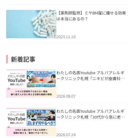
【薬剤師監修】ミヤBM錠に痩せる効果
は本当にあるの？
2023.11.10
新着記事
わたしの名医Youtube アルバアレルギ
ークリニック札幌「ニキビが皮膚科で
も治らない理由｜繰り返す人が次に考
える治療を医師が解説」を公開いたし
ました。
2026.08.07
わたしの名医Youtube アルバアレルギ
ークリニック札幌「30代から急に老け
て見える男性へ｜医師が教える「最初
にやるべき3つ」」を公開いたしまし
た。
2026.07.24