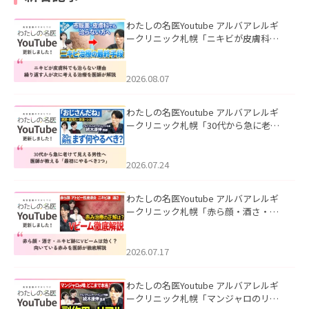
わたしの名医Youtube アルバアレルギ
ークリニック札幌「ニキビが皮膚科で
も治らない理由｜繰り返す人が次に考
える治療を医師が解説」を公開いたし
ました。
2026.08.07
わたしの名医Youtube アルバアレルギ
ークリニック札幌「30代から急に老け
て見える男性へ｜医師が教える「最初
にやるべき3つ」」を公開いたしまし
た。
2026.07.24
わたしの名医Youtube アルバアレルギ
ークリニック札幌「赤ら顔・酒さ・ニ
キビ跡にVビームは効く？向いている赤
みを医師が徹底解説」を公開いたしま
した。
2026.07.17
わたしの名医Youtube アルバアレルギ
ークリニック札幌「マンジャロのリア