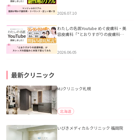
ル｜医師が明かす副作用・リバウン
ド・正しい使い方」を公開いたしまし
た。
2026.07.10
わたしの名医Youtube めぐ皮膚科・美
容皮膚科「”とおりすがりの皮膚科
医”がスレッズの肌悩みに本気で答えて
みた」を公開いたしました。
2026.06.05
最新クリニック
MJクリニック札幌
北海道
いびきメディカルクリニック 福岡院