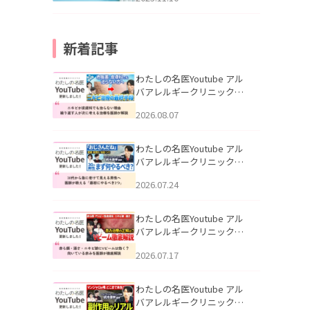
新着記事
わたしの名医Youtube アル
バアレルギークリニック札
幌「ニキビが皮膚科でも治
2026.08.07
らない理由｜繰り返す人が
次に考える治療を医師が解
説」を公開いたしました。
わたしの名医Youtube アル
バアレルギークリニック札
幌「30代から急に老けて見
2026.07.24
える男性へ｜医師が教える
「最初にやるべき3つ」」を
公開いたしました。
わたしの名医Youtube アル
バアレルギークリニック札
幌「赤ら顔・酒さ・ニキビ
2026.07.17
跡にVビームは効く？向いて
いる赤みを医師が徹底解
説」を公開いたしました。
わたしの名医Youtube アル
バアレルギークリニック札