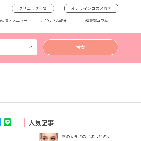
クリニック一覧
オンラインコスメ診断
題の院内メニュー
こだわりの成分
編集部コラム
人気記事
顔の大きさの平均はどのく