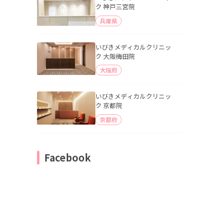
ク 神戸三宮院
兵庫県
いびきメディカルクリニッ
ク 大阪梅田院
大阪府
いびきメディカルクリニッ
ク 京都院
京都府
Facebook