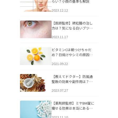
らい？小顔の基準も解説
2023.12.12
【医師監修】稗粒腫の治し
方は？気になる白いブツブ
ツの原因と自宅でできるケ
2023.11.17
アについて
ビタミンCは朝つけちゃだ
め？日焼けやシミの原因に
なるってホント？
2021.09.22
【教えてドクター】防風通
聖散の効果や副作用は？長
期服用は危険なの？
2023.07.27
【薬剤師監修】ミヤBM錠に
痩せる効果は本当にある
の？
2023.11.10