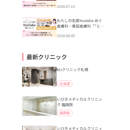
幌「マンジャロのリアル｜
2026.07.10
医師が明かす副作用・リバ
ウンド・正しい使い方」を
公開いたしました。
わたしの名医Youtube めぐ
皮膚科・美容皮膚科「”とお
りすがりの皮膚科医”がスレ
2026.06.05
ッズの肌悩みに本気で答え
てみた」を公開いたしまし
た。
最新クリニック
MJクリニック札幌
北海道
いびきメディカルクリニッ
ク 福岡院
福岡県
いびきメディカルクリニッ