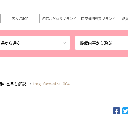
医人VOICE
名医こだわりブランド
医療機関専売ブランド
話
府県から選ぶ
診療内容から選ぶ
顔の基準も解説
img_face-size_004