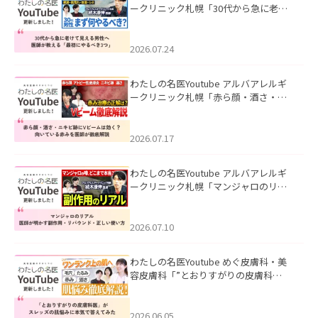
ークリニック札幌「30代から急に老け
て見える男性へ｜医師が教える「最初
にやるべき3つ」」を公開いたしまし
た。
2026.07.24
わたしの名医Youtube アルバアレルギ
ークリニック札幌「赤ら顔・酒さ・ニ
キビ跡にVビームは効く？向いている赤
みを医師が徹底解説」を公開いたしま
した。
2026.07.17
わたしの名医Youtube アルバアレルギ
ークリニック札幌「マンジャロのリア
ル｜医師が明かす副作用・リバウン
ド・正しい使い方」を公開いたしまし
た。
2026.07.10
わたしの名医Youtube めぐ皮膚科・美
容皮膚科「”とおりすがりの皮膚科
医”がスレッズの肌悩みに本気で答えて
みた」を公開いたしました。
2026.06.05