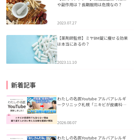
や副作用は？長期服用は危険なの？
2023.07.27
【薬剤師監修】ミヤBM錠に痩せる効果
は本当にあるの？
2023.11.10
新着記事
わたしの名医Youtube アルバアレルギ
ークリニック札幌「ニキビが皮膚科で
も治らない理由｜繰り返す人が次に考
える治療を医師が解説」を公開いたし
ました。
2026.08.07
わたしの名医Youtube アルバアレルギ