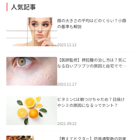
人気記事
顔の大きさの平均はどのくらい？小顔
の基準も解説
2023.12.12
【医師監修】稗粒腫の治し方は？気に
なる白いブツブツの原因と自宅ででき
るケアについて
2023.11.17
ビタミンCは朝つけちゃだめ？日焼け
やシミの原因になるってホント？
2021.09.22
【教えてドクター】防風通聖散の効果