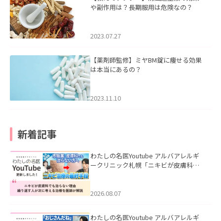
や副作用は？長期服用は危険なの？
2023.07.27
【薬剤師監修】ミヤBM錠に痩せる効果
は本当にあるの？
2023.11.10
新着記事
わたしの名医Youtube アルバアレルギ
ークリニック札幌「ニキビが皮膚科で
も治らない理由｜繰り返す人が次に考
える治療を医師が解説」を公開いたし
ました。
2026.08.07
わたしの名医Youtube アルバアレルギ