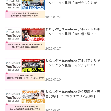
ークリニック札幌「30代から急に老け
て見える男性へ｜医師が教える「最初
にやるべき3つ」」を公開いたしまし
た。
2026.07.24
わたしの名医Youtube アルバアレルギ
ークリニック札幌「赤ら顔・酒さ・ニ
キビ跡にVビームは効く？向いている赤
みを医師が徹底解説」を公開いたしま
した。
2026.07.17
わたしの名医Youtube アルバアレルギ
ークリニック札幌「マンジャロのリア
ル｜医師が明かす副作用・リバウン
ド・正しい使い方」を公開いたしまし
た。
2026.07.10
わたしの名医Youtube めぐ皮膚科・美
容皮膚科「”とおりすがりの皮膚科
医”がスレッズの肌悩みに本気で答えて
みた」を公開いたしました。
2026.06.05