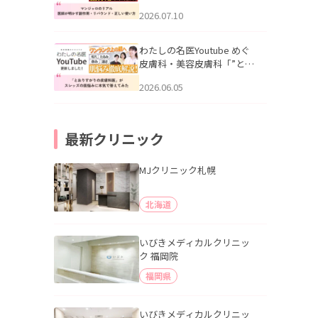
幌「マンジャロのリアル｜
2026.07.10
医師が明かす副作用・リバ
ウンド・正しい使い方」を
公開いたしました。
わたしの名医Youtube めぐ
皮膚科・美容皮膚科「”とお
りすがりの皮膚科医”がスレ
2026.06.05
ッズの肌悩みに本気で答え
てみた」を公開いたしまし
た。
最新クリニック
MJクリニック札幌
北海道
いびきメディカルクリニッ
ク 福岡院
福岡県
いびきメディカルクリニッ