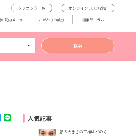
クリニック一覧
オンラインコスメ診断
題の院内メニュー
こだわりの成分
編集部コラム
人気記事
顔の大きさの平均はどのく