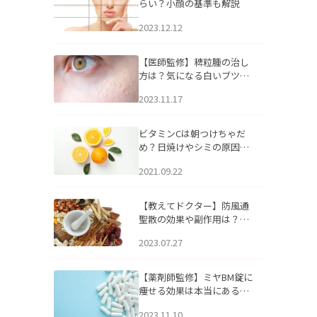
らい？小顔の基準も解説
2023.12.12
【医師監修】稗粒腫の治し
方は？気になる白いブツブ
ツの原因と自宅でできるケ
2023.11.17
アについて
ビタミンCは朝つけちゃだ
め？日焼けやシミの原因に
なるってホント？
2021.09.22
【教えてドクター】防風通
聖散の効果や副作用は？長
期服用は危険なの？
2023.07.27
【薬剤師監修】ミヤBM錠に
痩せる効果は本当にある
の？
2023.11.10