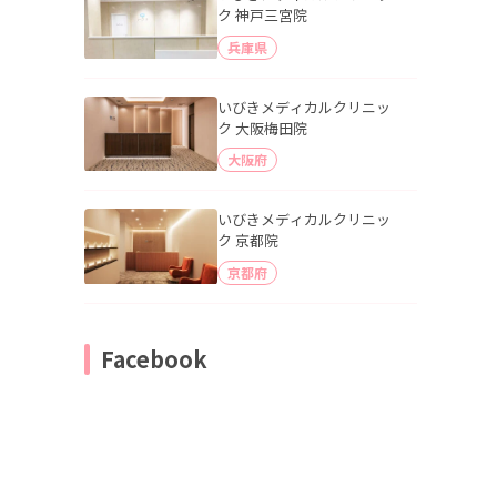
ク 神戸三宮院
兵庫県
いびきメディカルクリニッ
ク 大阪梅田院
大阪府
いびきメディカルクリニッ
ク 京都院
京都府
Facebook