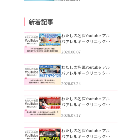
新着記事
わたしの名医Youtube アル
バアレルギークリニック札
幌「ニキビが皮膚科でも治
2026.08.07
らない理由｜繰り返す人が
次に考える治療を医師が解
説」を公開いたしました。
わたしの名医Youtube アル
バアレルギークリニック札
幌「30代から急に老けて見
2026.07.24
える男性へ｜医師が教える
「最初にやるべき3つ」」を
公開いたしました。
わたしの名医Youtube アル
バアレルギークリニック札
幌「赤ら顔・酒さ・ニキビ
2026.07.17
跡にVビームは効く？向いて
いる赤みを医師が徹底解
説」を公開いたしました。
わたしの名医Youtube アル
バアレルギークリニック札