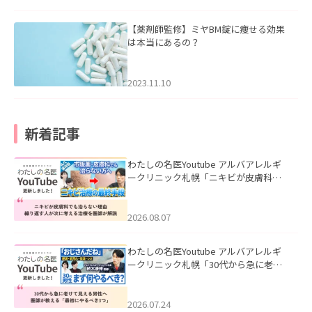
【薬剤師監修】ミヤBM錠に痩せる効果
は本当にあるの？
2023.11.10
新着記事
わたしの名医Youtube アルバアレルギ
ークリニック札幌「ニキビが皮膚科で
も治らない理由｜繰り返す人が次に考
える治療を医師が解説」を公開いたし
ました。
2026.08.07
わたしの名医Youtube アルバアレルギ
ークリニック札幌「30代から急に老け
て見える男性へ｜医師が教える「最初
にやるべき3つ」」を公開いたしまし
た。
2026.07.24