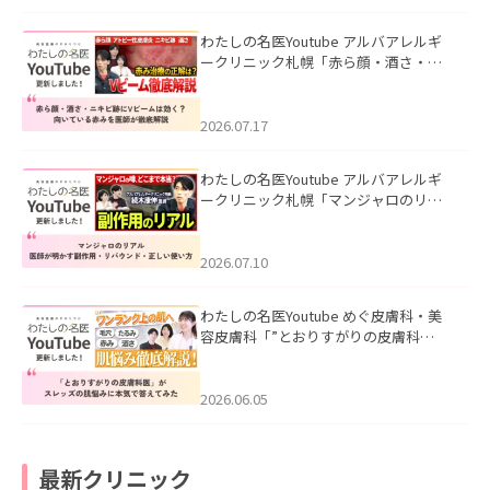
わたしの名医Youtube アルバアレルギ
ークリニック札幌「赤ら顔・酒さ・ニ
キビ跡にVビームは効く？向いている赤
みを医師が徹底解説」を公開いたしま
した。
2026.07.17
わたしの名医Youtube アルバアレルギ
ークリニック札幌「マンジャロのリア
ル｜医師が明かす副作用・リバウン
ド・正しい使い方」を公開いたしまし
た。
2026.07.10
わたしの名医Youtube めぐ皮膚科・美
容皮膚科「”とおりすがりの皮膚科
医”がスレッズの肌悩みに本気で答えて
みた」を公開いたしました。
2026.06.05
最新クリニック