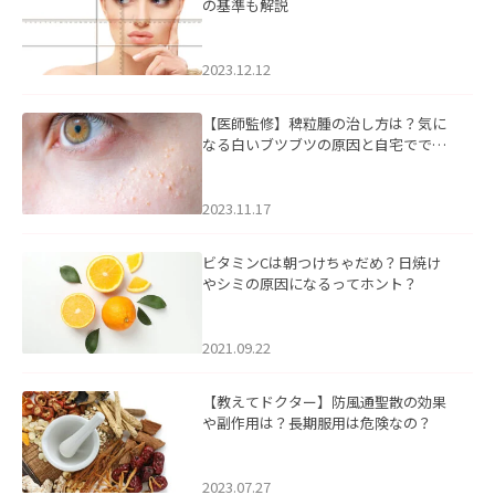
の基準も解説
2023.12.12
【医師監修】稗粒腫の治し方は？気に
なる白いブツブツの原因と自宅ででき
るケアについて
2023.11.17
ビタミンCは朝つけちゃだめ？日焼け
やシミの原因になるってホント？
2021.09.22
【教えてドクター】防風通聖散の効果
や副作用は？長期服用は危険なの？
2023.07.27