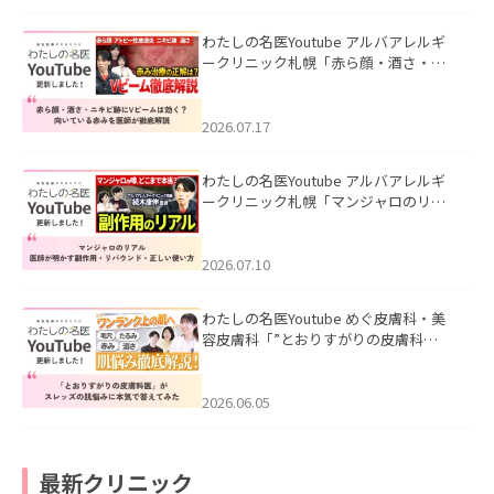
わたしの名医Youtube アルバアレルギ
ークリニック札幌「赤ら顔・酒さ・ニ
キビ跡にVビームは効く？向いている赤
みを医師が徹底解説」を公開いたしま
した。
2026.07.17
わたしの名医Youtube アルバアレルギ
ークリニック札幌「マンジャロのリア
ル｜医師が明かす副作用・リバウン
ド・正しい使い方」を公開いたしまし
た。
2026.07.10
わたしの名医Youtube めぐ皮膚科・美
容皮膚科「”とおりすがりの皮膚科
医”がスレッズの肌悩みに本気で答えて
みた」を公開いたしました。
2026.06.05
最新クリニック