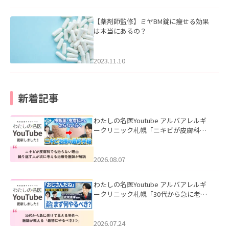
【薬剤師監修】ミヤBM錠に痩せる効果
は本当にあるの？
2023.11.10
新着記事
わたしの名医Youtube アルバアレルギ
ークリニック札幌「ニキビが皮膚科で
も治らない理由｜繰り返す人が次に考
える治療を医師が解説」を公開いたし
ました。
2026.08.07
わたしの名医Youtube アルバアレルギ
ークリニック札幌「30代から急に老け
て見える男性へ｜医師が教える「最初
にやるべき3つ」」を公開いたしまし
た。
2026.07.24