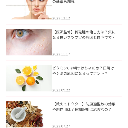
の基準も解説
2023.12.12
【医師監修】稗粒腫の治し方は？気に
なる白いブツブツの原因と自宅ででき
るケアについて
2023.11.17
ビタミンCは朝つけちゃだめ？日焼け
やシミの原因になるってホント？
2021.09.22
【教えてドクター】防風通聖散の効果
や副作用は？長期服用は危険なの？
2023.07.27