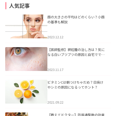
人気記事
顔の大きさの平均はどのくらい？小顔
の基準も解説
2023.12.12
【医師監修】稗粒腫の治し方は？気に
なる白いブツブツの原因と自宅ででき
るケアについて
2023.11.17
ビタミンCは朝つけちゃだめ？日焼け
やシミの原因になるってホント？
2021.09.22
【教えてドクター】防風通聖散の効果