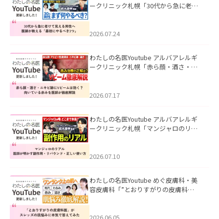
ークリニック札幌「30代から急に老け
て見える男性へ｜医師が教える「最初
にやるべき3つ」」を公開いたしまし
た。
2026.07.24
わたしの名医Youtube アルバアレルギ
ークリニック札幌「赤ら顔・酒さ・ニ
キビ跡にVビームは効く？向いている赤
みを医師が徹底解説」を公開いたしま
した。
2026.07.17
わたしの名医Youtube アルバアレルギ
ークリニック札幌「マンジャロのリア
ル｜医師が明かす副作用・リバウン
ド・正しい使い方」を公開いたしまし
た。
2026.07.10
わたしの名医Youtube めぐ皮膚科・美
容皮膚科「”とおりすがりの皮膚科
医”がスレッズの肌悩みに本気で答えて
みた」を公開いたしました。
2026.06.05