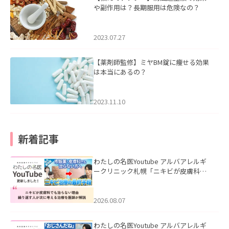
や副作用は？長期服用は危険なの？
2023.07.27
【薬剤師監修】ミヤBM錠に痩せる効果
は本当にあるの？
2023.11.10
新着記事
わたしの名医Youtube アルバアレルギ
ークリニック札幌「ニキビが皮膚科で
も治らない理由｜繰り返す人が次に考
える治療を医師が解説」を公開いたし
ました。
2026.08.07
わたしの名医Youtube アルバアレルギ