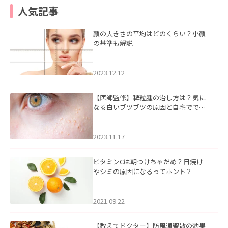
人気記事
顔の大きさの平均はどのくらい？小顔
の基準も解説
2023.12.12
【医師監修】稗粒腫の治し方は？気に
なる白いブツブツの原因と自宅ででき
るケアについて
2023.11.17
ビタミンCは朝つけちゃだめ？日焼け
やシミの原因になるってホント？
2021.09.22
【教えてドクター】防風通聖散の効果