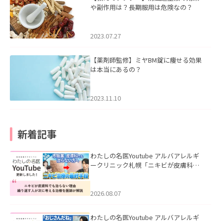
や副作用は？長期服用は危険なの？
2023.07.27
【薬剤師監修】ミヤBM錠に痩せる効果
は本当にあるの？
2023.11.10
新着記事
わたしの名医Youtube アルバアレルギ
ークリニック札幌「ニキビが皮膚科で
も治らない理由｜繰り返す人が次に考
える治療を医師が解説」を公開いたし
ました。
2026.08.07
わたしの名医Youtube アルバアレルギ