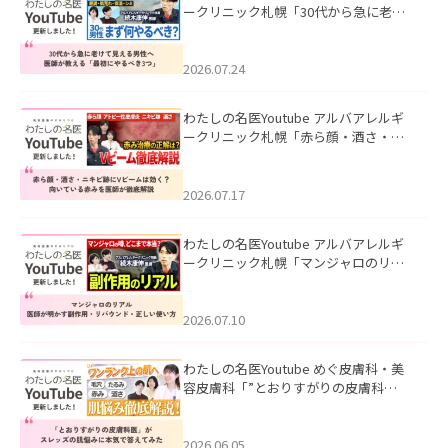
ークリニック札幌「30代から急に老け
て見える男性へ｜医師が教える「最初
にやるべき3つ」」を公開いたしまし
た。
2026.07.24
わたしの名医Youtube アルバアレルギ
ークリニック札幌「赤ら顔・酒さ・ニ
キビ跡にVビームは効く？向いている赤
みを医師が徹底解説」を公開いたしま
した。
2026.07.17
わたしの名医Youtube アルバアレルギ
ークリニック札幌「マンジャロのリア
ル｜医師が明かす副作用・リバウン
ド・正しい使い方」を公開いたしまし
た。
2026.07.10
わたしの名医Youtube めぐ皮膚科・美
容皮膚科「”とおりすがりの皮膚科
医”がスレッズの肌悩みに本気で答えて
みた」を公開いたしました。
2026.06.05