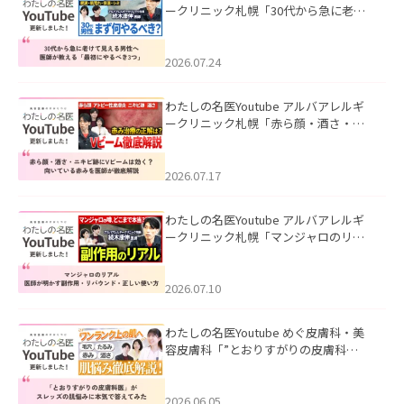
ークリニック札幌「30代から急に老け
て見える男性へ｜医師が教える「最初
にやるべき3つ」」を公開いたしまし
た。
2026.07.24
わたしの名医Youtube アルバアレルギ
ークリニック札幌「赤ら顔・酒さ・ニ
キビ跡にVビームは効く？向いている赤
みを医師が徹底解説」を公開いたしま
した。
2026.07.17
わたしの名医Youtube アルバアレルギ
ークリニック札幌「マンジャロのリア
ル｜医師が明かす副作用・リバウン
ド・正しい使い方」を公開いたしまし
た。
2026.07.10
わたしの名医Youtube めぐ皮膚科・美
容皮膚科「”とおりすがりの皮膚科
医”がスレッズの肌悩みに本気で答えて
みた」を公開いたしました。
2026.06.05