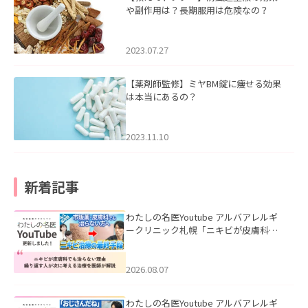
や副作用は？長期服用は危険なの？
2023.07.27
【薬剤師監修】ミヤBM錠に痩せる効果
は本当にあるの？
2023.11.10
新着記事
わたしの名医Youtube アルバアレルギ
ークリニック札幌「ニキビが皮膚科で
も治らない理由｜繰り返す人が次に考
える治療を医師が解説」を公開いたし
ました。
2026.08.07
わたしの名医Youtube アルバアレルギ