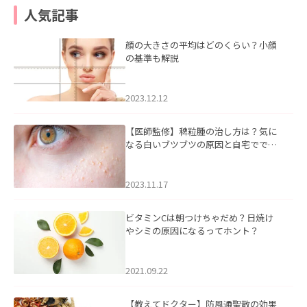
人気記事
顔の大きさの平均はどのくらい？小顔
の基準も解説
2023.12.12
【医師監修】稗粒腫の治し方は？気に
なる白いブツブツの原因と自宅ででき
るケアについて
2023.11.17
ビタミンCは朝つけちゃだめ？日焼け
やシミの原因になるってホント？
2021.09.22
【教えてドクター】防風通聖散の効果