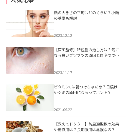
顔の大きさの平均はどのくらい？小顔
の基準も解説
2023.12.12
【医師監修】稗粒腫の治し方は？気に
なる白いブツブツの原因と自宅ででき
るケアについて
2023.11.17
ビタミンCは朝つけちゃだめ？日焼け
やシミの原因になるってホント？
2021.09.22
【教えてドクター】防風通聖散の効果
や副作用は？長期服用は危険なの？