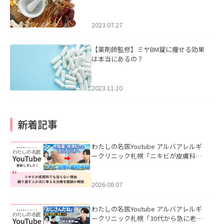
2023.07.27
【薬剤師監修】ミヤBM錠に痩せる効果
は本当にあるの？
2023.11.10
新着記事
わたしの名医Youtube アルバアレルギ
ークリニック札幌「ニキビが皮膚科で
も治らない理由｜繰り返す人が次に考
える治療を医師が解説」を公開いたし
ました。
2026.08.07
わたしの名医Youtube アルバアレルギ
ークリニック札幌「30代から急に老け