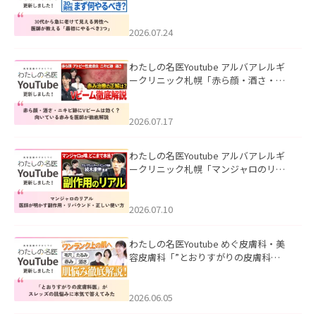
て見える男性へ｜医師が教える「最初
にやるべき3つ」」を公開いたしまし
た。
2026.07.24
わたしの名医Youtube アルバアレルギ
ークリニック札幌「赤ら顔・酒さ・ニ
キビ跡にVビームは効く？向いている赤
みを医師が徹底解説」を公開いたしま
した。
2026.07.17
わたしの名医Youtube アルバアレルギ
ークリニック札幌「マンジャロのリア
ル｜医師が明かす副作用・リバウン
ド・正しい使い方」を公開いたしまし
た。
2026.07.10
わたしの名医Youtube めぐ皮膚科・美
容皮膚科「”とおりすがりの皮膚科
医”がスレッズの肌悩みに本気で答えて
みた」を公開いたしました。
2026.06.05