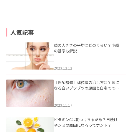
人気記事
顔の大きさの平均はどのくらい？小顔
の基準も解説
2023.12.12
【医師監修】稗粒腫の治し方は？気に
なる白いブツブツの原因と自宅ででき
るケアについて
2023.11.17
ビタミンCは朝つけちゃだめ？日焼け
やシミの原因になるってホント？