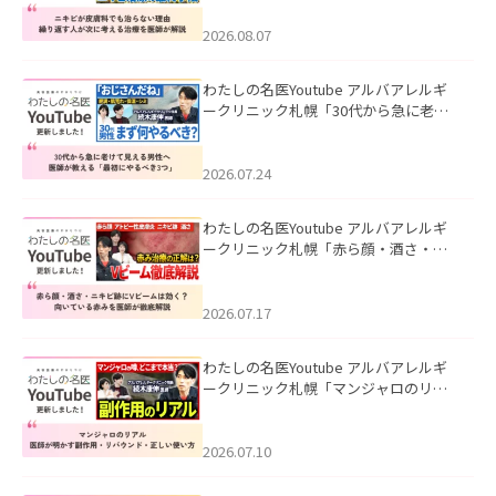
える治療を医師が解説」を公開いたし
ました。
2026.08.07
わたしの名医Youtube アルバアレルギ
ークリニック札幌「30代から急に老け
て見える男性へ｜医師が教える「最初
にやるべき3つ」」を公開いたしまし
た。
2026.07.24
わたしの名医Youtube アルバアレルギ
ークリニック札幌「赤ら顔・酒さ・ニ
キビ跡にVビームは効く？向いている赤
みを医師が徹底解説」を公開いたしま
した。
2026.07.17
わたしの名医Youtube アルバアレルギ
ークリニック札幌「マンジャロのリア
ル｜医師が明かす副作用・リバウン
ド・正しい使い方」を公開いたしまし
た。
2026.07.10