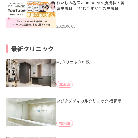
わたしの名医Youtube めぐ皮膚科・美
容皮膚科「”とおりすがりの皮膚科
医”がスレッズの肌悩みに本気で答えて
みた」を公開いたしました。
2026.06.05
最新クリニック
MJクリニック札幌
北海道
いびきメディカルクリニック 福岡院
福岡県