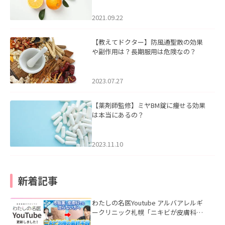
2021.09.22
【教えてドクター】防風通聖散の効果
や副作用は？長期服用は危険なの？
2023.07.27
【薬剤師監修】ミヤBM錠に痩せる効果
は本当にあるの？
2023.11.10
新着記事
わたしの名医Youtube アルバアレルギ
ークリニック札幌「ニキビが皮膚科で
も治らない理由｜繰り返す人が次に考