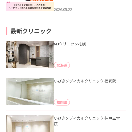
科医が徹底解説」を公開いたしまし
た。
2026.05.22
最新クリニック
MJクリニック札幌
北海道
いびきメディカルクリニック 福岡院
福岡県
いびきメディカルクリニック 神戸三宮
院