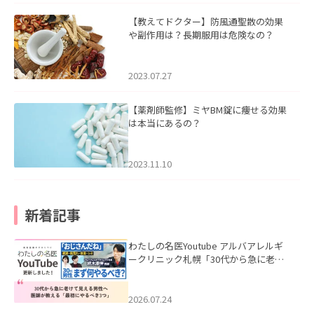
【教えてドクター】防風通聖散の効果
や副作用は？長期服用は危険なの？
2023.07.27
【薬剤師監修】ミヤBM錠に痩せる効果
は本当にあるの？
2023.11.10
新着記事
わたしの名医Youtube アルバアレルギ
ークリニック札幌「30代から急に老け
て見える男性へ｜医師が教える「最初
にやるべき3つ」」を公開いたしまし
た。
2026.07.24