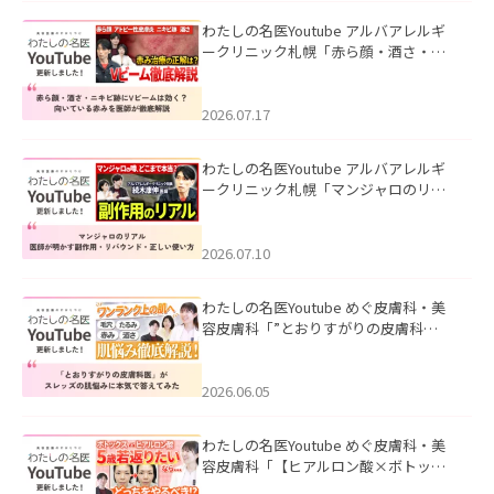
わたしの名医Youtube アルバアレルギ
ークリニック札幌「赤ら顔・酒さ・ニ
キビ跡にVビームは効く？向いている赤
みを医師が徹底解説」を公開いたしま
した。
2026.07.17
わたしの名医Youtube アルバアレルギ
ークリニック札幌「マンジャロのリア
ル｜医師が明かす副作用・リバウン
ド・正しい使い方」を公開いたしまし
た。
2026.07.10
わたしの名医Youtube めぐ皮膚科・美
容皮膚科「”とおりすがりの皮膚科
医”がスレッズの肌悩みに本気で答えて
みた」を公開いたしました。
2026.06.05
わたしの名医Youtube めぐ皮膚科・美
容皮膚科「【ヒアルロン酸×ボトック
ス併用】ハイブリッド注入を美容皮膚