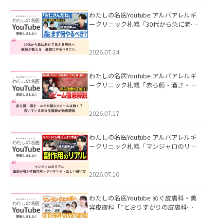
わたしの名医Youtube アルバアレルギ
ークリニック札幌「30代から急に老け
て見える男性へ｜医師が教える「最初
にやるべき3つ」」を公開いたしまし
た。
2026.07.24
わたしの名医Youtube アルバアレルギ
ークリニック札幌「赤ら顔・酒さ・ニ
キビ跡にVビームは効く？向いている赤
みを医師が徹底解説」を公開いたしま
した。
2026.07.17
わたしの名医Youtube アルバアレルギ
ークリニック札幌「マンジャロのリア
ル｜医師が明かす副作用・リバウン
ド・正しい使い方」を公開いたしまし
た。
2026.07.10
わたしの名医Youtube めぐ皮膚科・美
容皮膚科「”とおりすがりの皮膚科
医”がスレッズの肌悩みに本気で答えて