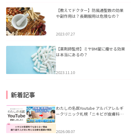
【教えてドクター】防風通聖散の効果
や副作用は？長期服用は危険なの？
2023.07.27
【薬剤師監修】ミヤBM錠に痩せる効果
は本当にあるの？
2023.11.10
新着記事
わたしの名医Youtube アルバアレルギ
ークリニック札幌「ニキビが皮膚科で
も治らない理由｜繰り返す人が次に考
える治療を医師が解説」を公開いたし
ました。
2026.08.07