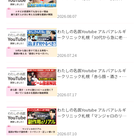
も治らない理由｜繰り返す人が次に考
える治療を医師が解説」を公開いたし
ました。
2026.08.07
わたしの名医Youtube アルバアレルギ
ークリニック札幌「30代から急に老け
て見える男性へ｜医師が教える「最初
にやるべき3つ」」を公開いたしまし
た。
2026.07.24
わたしの名医Youtube アルバアレルギ
ークリニック札幌「赤ら顔・酒さ・ニ
キビ跡にVビームは効く？向いている赤
みを医師が徹底解説」を公開いたしま
した。
2026.07.17
わたしの名医Youtube アルバアレルギ
ークリニック札幌「マンジャロのリア
ル｜医師が明かす副作用・リバウン
ド・正しい使い方」を公開いたしまし
た。
2026.07.10