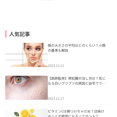
人気記事
顔の大きさの平均はどのくらい？小顔
の基準も解説
2023.12.12
【医師監修】稗粒腫の治し方は？気に
なる白いブツブツの原因と自宅ででき
るケアについて
2023.11.17
ビタミンCは朝つけちゃだめ？日焼け
やシミの原因になるってホント？