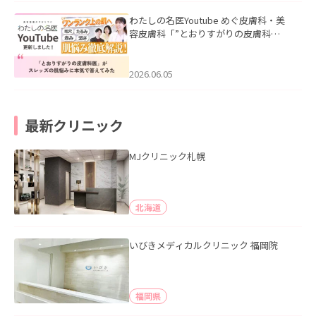
わたしの名医Youtube めぐ皮膚科・美
容皮膚科「”とおりすがりの皮膚科
医”がスレッズの肌悩みに本気で答えて
みた」を公開いたしました。
2026.06.05
最新クリニック
MJクリニック札幌
北海道
いびきメディカルクリニック 福岡院
福岡県