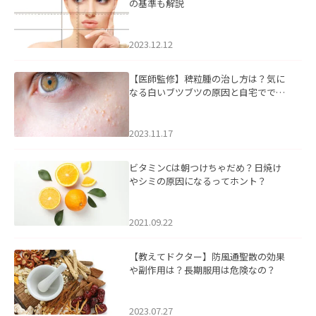
の基準も解説
2023.12.12
【医師監修】稗粒腫の治し方は？気に
なる白いブツブツの原因と自宅ででき
るケアについて
2023.11.17
ビタミンCは朝つけちゃだめ？日焼け
やシミの原因になるってホント？
2021.09.22
【教えてドクター】防風通聖散の効果
や副作用は？長期服用は危険なの？
2023.07.27