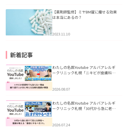
【薬剤師監修】ミヤBM錠に痩せる効果
は本当にあるの？
2023.11.10
新着記事
わたしの名医Youtube アルバアレルギ
ークリニック札幌「ニキビが皮膚科で
も治らない理由｜繰り返す人が次に考
える治療を医師が解説」を公開いたし
ました。
2026.08.07
わたしの名医Youtube アルバアレルギ
ークリニック札幌「30代から急に老け
て見える男性へ｜医師が教える「最初
にやるべき3つ」」を公開いたしまし
た。
2026.07.24