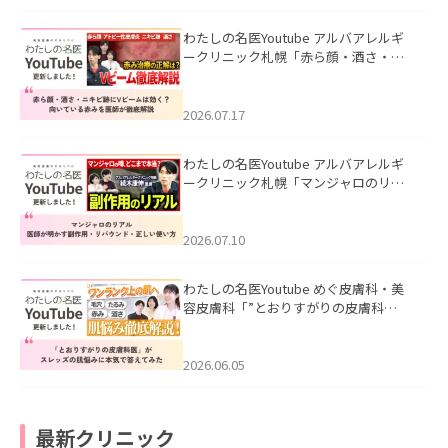
わたしの名医Youtube アルバアレルギ
ークリニック札幌「赤ら顔・酒さ・ニ
キビ跡にVビームは効く？向いている赤
みを医師が徹底解説」を公開いたしま
した。
2026.07.17
わたしの名医Youtube アルバアレルギ
ークリニック札幌「マンジャロのリア
ル｜医師が明かす副作用・リバウン
ド・正しい使い方」を公開いたしまし
た。
2026.07.10
わたしの名医Youtube めぐ皮膚科・美
容皮膚科「”とおりすがりの皮膚科
医”がスレッズの肌悩みに本気で答えて
みた」を公開いたしました。
2026.06.05
最新クリニック