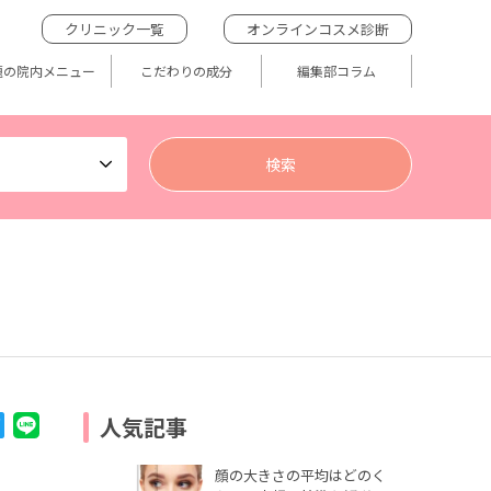
クリニック一覧
オンラインコスメ診断
題の院内メニュー
こだわりの成分
編集部コラム
人気記事
顔の大きさの平均はどのく