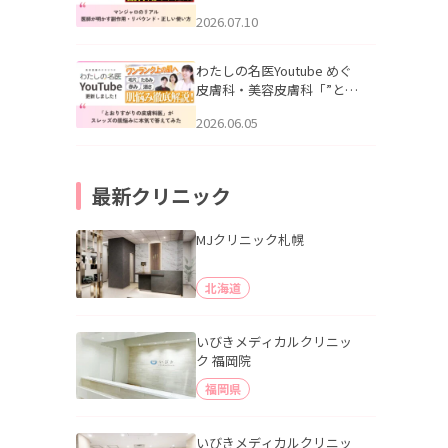
幌「マンジャロのリアル｜
2026.07.10
医師が明かす副作用・リバ
ウンド・正しい使い方」を
公開いたしました。
わたしの名医Youtube めぐ
皮膚科・美容皮膚科「”とお
りすがりの皮膚科医”がスレ
2026.06.05
ッズの肌悩みに本気で答え
てみた」を公開いたしまし
た。
最新クリニック
MJクリニック札幌
北海道
いびきメディカルクリニッ
ク 福岡院
福岡県
いびきメディカルクリニッ