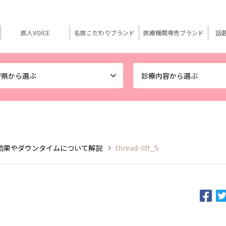
医人VOICE
名医こだわりブランド
医療機関専売ブランド
話
府県から選ぶ
診療内容から選ぶ
効果やダウンタイムについて解説
thread-lift_5