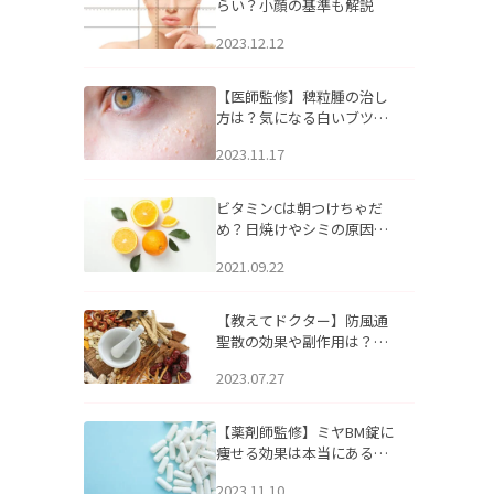
らい？小顔の基準も解説
2023.12.12
【医師監修】稗粒腫の治し
方は？気になる白いブツブ
ツの原因と自宅でできるケ
2023.11.17
アについて
ビタミンCは朝つけちゃだ
め？日焼けやシミの原因に
なるってホント？
2021.09.22
【教えてドクター】防風通
聖散の効果や副作用は？長
期服用は危険なの？
2023.07.27
【薬剤師監修】ミヤBM錠に
痩せる効果は本当にある
の？
2023.11.10