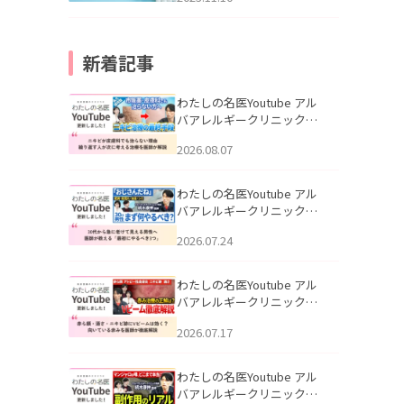
新着記事
わたしの名医Youtube アル
バアレルギークリニック札
幌「ニキビが皮膚科でも治
2026.08.07
らない理由｜繰り返す人が
次に考える治療を医師が解
説」を公開いたしました。
わたしの名医Youtube アル
バアレルギークリニック札
幌「30代から急に老けて見
2026.07.24
える男性へ｜医師が教える
「最初にやるべき3つ」」を
公開いたしました。
わたしの名医Youtube アル
バアレルギークリニック札
幌「赤ら顔・酒さ・ニキビ
2026.07.17
跡にVビームは効く？向いて
いる赤みを医師が徹底解
説」を公開いたしました。
わたしの名医Youtube アル
バアレルギークリニック札