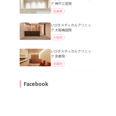
ク 神戸三宮院
兵庫県
いびきメディカルクリニッ
ク 大阪梅田院
大阪府
いびきメディカルクリニッ
ク 京都院
京都府
Facebook