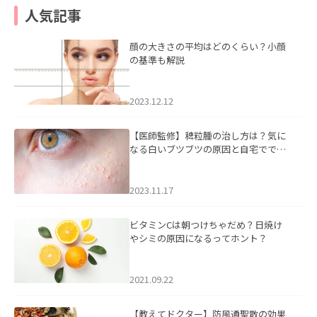
人気記事
顔の大きさの平均はどのくらい？小顔
の基準も解説
2023.12.12
【医師監修】稗粒腫の治し方は？気に
なる白いブツブツの原因と自宅ででき
るケアについて
2023.11.17
ビタミンCは朝つけちゃだめ？日焼け
やシミの原因になるってホント？
2021.09.22
【教えてドクター】防風通聖散の効果