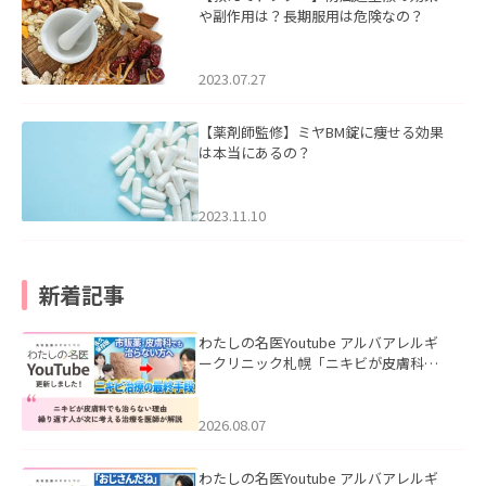
や副作用は？長期服用は危険なの？
2023.07.27
【薬剤師監修】ミヤBM錠に痩せる効果
は本当にあるの？
2023.11.10
新着記事
わたしの名医Youtube アルバアレルギ
ークリニック札幌「ニキビが皮膚科で
も治らない理由｜繰り返す人が次に考
える治療を医師が解説」を公開いたし
ました。
2026.08.07
わたしの名医Youtube アルバアレルギ