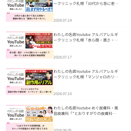
ークリニック札幌「30代から急に老け
て見える男性へ｜医師が教える「最初
にやるべき3つ」」を公開いたしまし
た。
2026.07.24
わたしの名医Youtube アルバアレルギ
ークリニック札幌「赤ら顔・酒さ・ニ
キビ跡にVビームは効く？向いている赤
みを医師が徹底解説」を公開いたしま
した。
2026.07.17
わたしの名医Youtube アルバアレルギ
ークリニック札幌「マンジャロのリア
ル｜医師が明かす副作用・リバウン
ド・正しい使い方」を公開いたしまし
た。
2026.07.10
わたしの名医Youtube めぐ皮膚科・美
容皮膚科「”とおりすがりの皮膚科
医”がスレッズの肌悩みに本気で答えて
みた」を公開いたしました。
2026.06.05