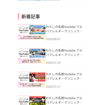
新着記事
わたしの名医Youtube アル
バアレルギークリニック札
幌「ニキビが皮膚科でも治
2026.08.07
らない理由｜繰り返す人が
次に考える治療を医師が解
説」を公開いたしました。
わたしの名医Youtube アル
バアレルギークリニック札
幌「30代から急に老けて見
2026.07.24
える男性へ｜医師が教える
「最初にやるべき3つ」」を
公開いたしました。
わたしの名医Youtube アル
バアレルギークリニック札
幌「赤ら顔・酒さ・ニキビ
2026.07.17
跡にVビームは効く？向いて
いる赤みを医師が徹底解
説」を公開いたしました。
わたしの名医Youtube アル
バアレルギークリニック札