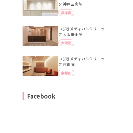
ク 神戸三宮院
兵庫県
いびきメディカルクリニッ
ク 大阪梅田院
大阪府
いびきメディカルクリニッ
ク 京都院
京都府
Facebook