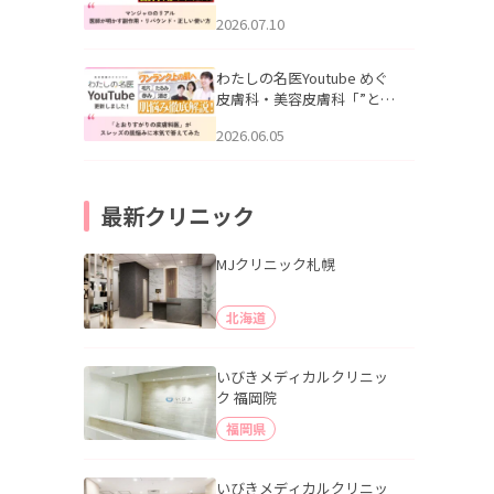
幌「マンジャロのリアル｜
2026.07.10
医師が明かす副作用・リバ
ウンド・正しい使い方」を
公開いたしました。
わたしの名医Youtube めぐ
皮膚科・美容皮膚科「”とお
りすがりの皮膚科医”がスレ
2026.06.05
ッズの肌悩みに本気で答え
てみた」を公開いたしまし
た。
最新クリニック
MJクリニック札幌
北海道
いびきメディカルクリニッ
ク 福岡院
福岡県
いびきメディカルクリニッ