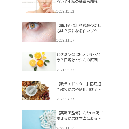
らい？小顔の基準も解説
2023.12.12
【医師監修】稗粒腫の治し
方は？気になる白いブツブ
ツの原因と自宅でできるケ
2023.11.17
アについて
ビタミンCは朝つけちゃだ
め？日焼けやシミの原因に
なるってホント？
2021.09.22
【教えてドクター】防風通
聖散の効果や副作用は？長
期服用は危険なの？
2023.07.27
【薬剤師監修】ミヤBM錠に
痩せる効果は本当にある
の？
2023.11.10