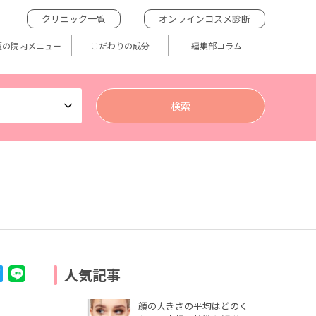
クリニック一覧
オンラインコスメ診断
題の院内メニュー
こだわりの成分
編集部コラム
人気記事
顔の大きさの平均はどのく