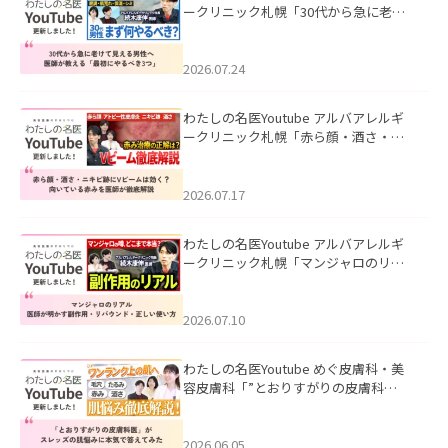
ークリニック札幌「30代から急に老け
て見える男性へ｜医師が教える「最初
にやるべき3つ」」を公開いたしまし
た。
2026.07.24
わたしの名医Youtube アルバアレルギ
ークリニック札幌「赤ら顔・酒さ・ニ
キビ跡にVビームは効く？向いている赤
みを医師が徹底解説」を公開いたしま
した。
2026.07.17
わたしの名医Youtube アルバアレルギ
ークリニック札幌「マンジャロのリア
ル｜医師が明かす副作用・リバウン
ド・正しい使い方」を公開いたしまし
た。
2026.07.10
わたしの名医Youtube めぐ皮膚科・美
容皮膚科「”とおりすがりの皮膚科
医”がスレッズの肌悩みに本気で答えて
みた」を公開いたしました。
2026.06.05