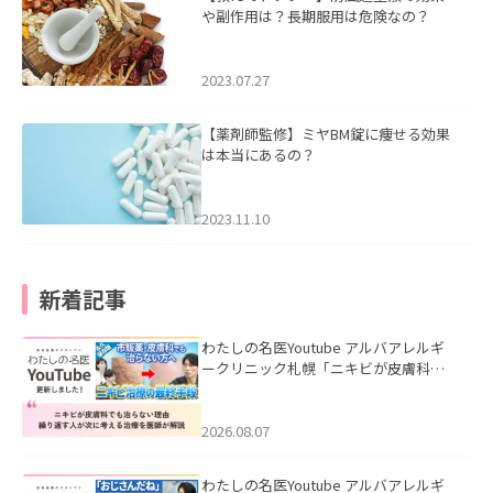
や副作用は？長期服用は危険なの？
2023.07.27
【薬剤師監修】ミヤBM錠に痩せる効果
は本当にあるの？
2023.11.10
新着記事
わたしの名医Youtube アルバアレルギ
ークリニック札幌「ニキビが皮膚科で
も治らない理由｜繰り返す人が次に考
える治療を医師が解説」を公開いたし
ました。
2026.08.07
わたしの名医Youtube アルバアレルギ