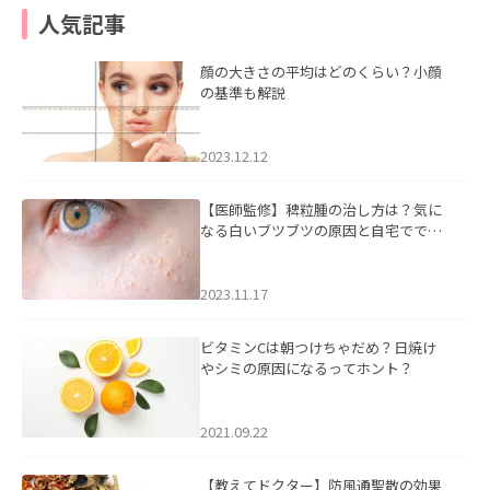
人気記事
顔の大きさの平均はどのくらい？小顔
の基準も解説
2023.12.12
【医師監修】稗粒腫の治し方は？気に
なる白いブツブツの原因と自宅ででき
るケアについて
2023.11.17
ビタミンCは朝つけちゃだめ？日焼け
やシミの原因になるってホント？
2021.09.22
【教えてドクター】防風通聖散の効果