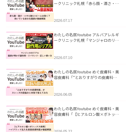
ークリニック札幌「赤ら顔・酒さ・ニ
キビ跡にVビームは効く？向いている赤
みを医師が徹底解説」を公開いたしま
した。
2026.07.17
わたしの名医Youtube アルバアレルギ
ークリニック札幌「マンジャロのリア
ル｜医師が明かす副作用・リバウン
ド・正しい使い方」を公開いたしまし
た。
2026.07.10
わたしの名医Youtube めぐ皮膚科・美
容皮膚科「”とおりすがりの皮膚科
医”がスレッズの肌悩みに本気で答えて
みた」を公開いたしました。
2026.06.05
わたしの名医Youtube めぐ皮膚科・美
容皮膚科「【ヒアルロン酸×ボトック
ス併用】ハイブリッド注入を美容皮膚
科医が徹底解説」を公開いたしまし
た。
2026.05.22