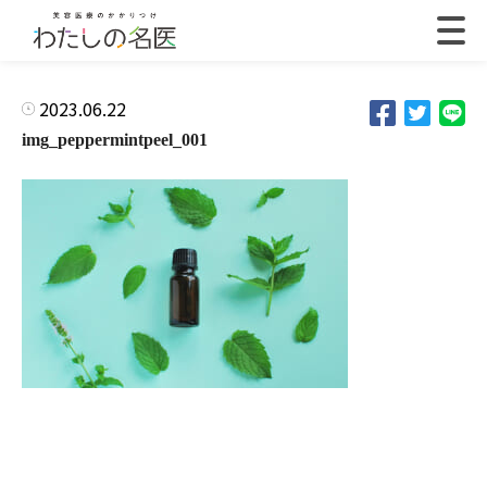
2023.06.22
img_peppermintpeel_001