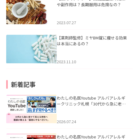
や副作用は？長期服用は危険なの？
2023.07.27
【薬剤師監修】ミヤBM錠に痩せる効果
は本当にあるの？
2023.11.10
新着記事
わたしの名医Youtube アルバアレルギ
ークリニック札幌「30代から急に老け
て見える男性へ｜医師が教える「最初
にやるべき3つ」」を公開いたしまし
た。
2026.07.24
わたしの名医Youtube アルバアレルギ