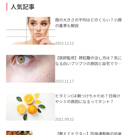
人気記事
顔の大きさの平均はどのくらい？小顔
の基準も解説
2023.12.12
【医師監修】稗粒腫の治し方は？気に
なる白いブツブツの原因と自宅ででき
るケアについて
2023.11.17
ビタミンCは朝つけちゃだめ？日焼け
やシミの原因になるってホント？
2021.09.22
【教えてドクター】防風通聖散の効果