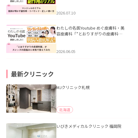
ル｜医師が明かす副作用・リバウン
ド・正しい使い方」を公開いたしまし
た。
2026.07.10
わたしの名医Youtube めぐ皮膚科・美
容皮膚科「”とおりすがりの皮膚科
医”がスレッズの肌悩みに本気で答えて
みた」を公開いたしました。
2026.06.05
最新クリニック
MJクリニック札幌
北海道
いびきメディカルクリニック 福岡院