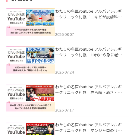
わたしの名医Youtube アルバアレルギ
ークリニック札幌「ニキビが皮膚科で
も治らない理由｜繰り返す人が次に考
える治療を医師が解説」を公開いたし
ました。
2026.08.07
わたしの名医Youtube アルバアレルギ
ークリニック札幌「30代から急に老け
て見える男性へ｜医師が教える「最初
にやるべき3つ」」を公開いたしまし
た。
2026.07.24
わたしの名医Youtube アルバアレルギ
ークリニック札幌「赤ら顔・酒さ・ニ
キビ跡にVビームは効く？向いている赤
みを医師が徹底解説」を公開いたしま
した。
2026.07.17
わたしの名医Youtube アルバアレルギ
ークリニック札幌「マンジャロのリア