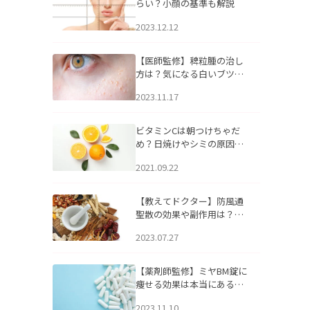
らい？小顔の基準も解説
2023.12.12
【医師監修】稗粒腫の治し
方は？気になる白いブツブ
ツの原因と自宅でできるケ
2023.11.17
アについて
ビタミンCは朝つけちゃだ
め？日焼けやシミの原因に
なるってホント？
2021.09.22
【教えてドクター】防風通
聖散の効果や副作用は？長
期服用は危険なの？
2023.07.27
【薬剤師監修】ミヤBM錠に
痩せる効果は本当にある
の？
2023.11.10