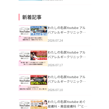
新着記事
わたしの名医Youtube アル
バアレルギークリニック札
幌「30代から急に老けて見
2026.07.24
える男性へ｜医師が教える
「最初にやるべき3つ」」を
公開いたしました。
わたしの名医Youtube アル
バアレルギークリニック札
幌「赤ら顔・酒さ・ニキビ
2026.07.17
跡にVビームは効く？向いて
いる赤みを医師が徹底解
説」を公開いたしました。
わたしの名医Youtube アル
バアレルギークリニック札
幌「マンジャロのリアル｜
2026.07.10
医師が明かす副作用・リバ
ウンド・正しい使い方」を
公開いたしました。
わたしの名医Youtube めぐ
皮膚科・美容皮膚科「”とお