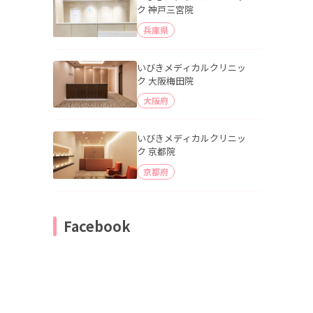
ク 神戸三宮院
兵庫県
いびきメディカルクリニッ
ク 大阪梅田院
大阪府
いびきメディカルクリニッ
ク 京都院
京都府
Facebook