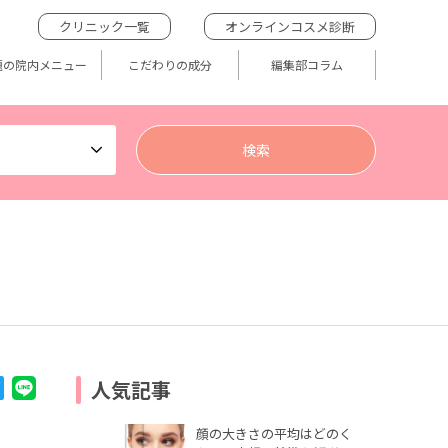
クリニック一覧
オンラインコスメ診断
題の院内メニュー
こだわりの成分
編集部コラム
人気記事
顔の大きさの平均はどのく