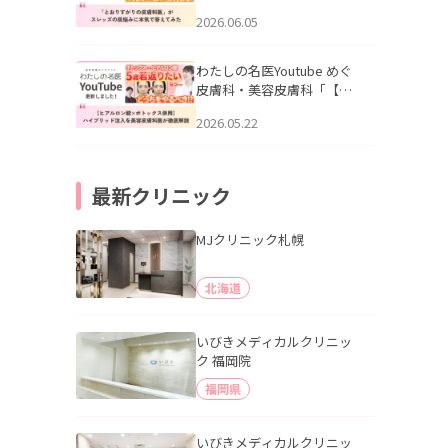
りすがりの皮膚科医”がスレ
2026.06.05
ッズの肌悩みに本気で答え
てみた」を公開いたしまし
た。
わたしの名医Youtube めぐ
皮膚科・美容皮膚科「【ヒ
アルロン酸×ボトックス併
2026.05.22
用】ハイブリッド注入を美
容皮膚科医が徹底解説」を
公開いたしました。
最新クリニック
MJクリニック札幌
北海道
いびきメディカルクリニッ
ク 福岡院
福岡県
いびきメディカルクリニッ