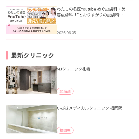
わたしの名医Youtube めぐ皮膚科・美
容皮膚科「”とおりすがりの皮膚科
医”がスレッズの肌悩みに本気で答えて
みた」を公開いたしました。
2026.06.05
最新クリニック
MJクリニック札幌
北海道
いびきメディカルクリニック 福岡院
福岡県