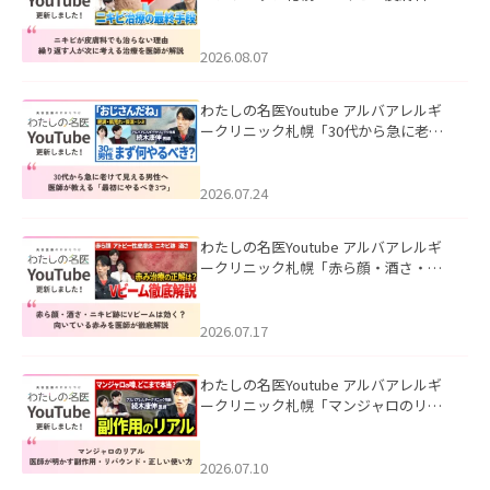
も治らない理由｜繰り返す人が次に考
える治療を医師が解説」を公開いたし
ました。
2026.08.07
わたしの名医Youtube アルバアレルギ
ークリニック札幌「30代から急に老け
て見える男性へ｜医師が教える「最初
にやるべき3つ」」を公開いたしまし
た。
2026.07.24
わたしの名医Youtube アルバアレルギ
ークリニック札幌「赤ら顔・酒さ・ニ
キビ跡にVビームは効く？向いている赤
みを医師が徹底解説」を公開いたしま
した。
2026.07.17
わたしの名医Youtube アルバアレルギ
ークリニック札幌「マンジャロのリア
ル｜医師が明かす副作用・リバウン
ド・正しい使い方」を公開いたしまし
た。
2026.07.10