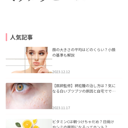
人気記事
顔の大きさの平均はどのくらい？小顔
の基準も解説
2023.12.12
【医師監修】稗粒腫の治し方は？気に
なる白いブツブツの原因と自宅ででき
るケアについて
2023.11.17
ビタミンCは朝つけちゃだめ？日焼け
やシミの原因になるってホント？