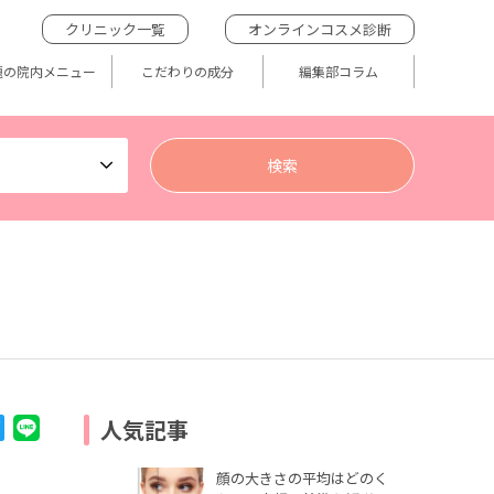
クリニック一覧
オンラインコスメ診断
題の院内メニュー
こだわりの成分
編集部コラム
人気記事
顔の大きさの平均はどのく