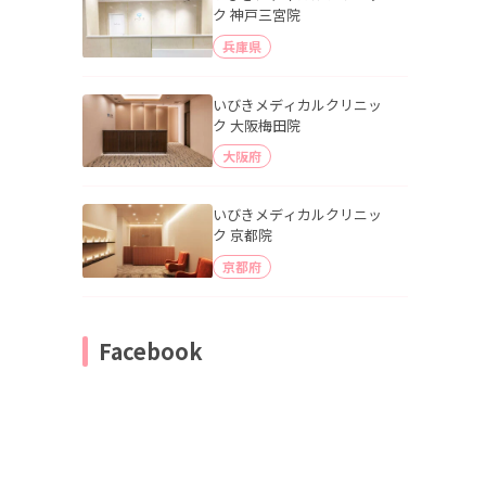
ク 神戸三宮院
兵庫県
いびきメディカルクリニッ
ク 大阪梅田院
大阪府
いびきメディカルクリニッ
ク 京都院
京都府
Facebook