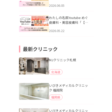
りすがりの皮膚科医”がスレ
2026.06.05
ッズの肌悩みに本気で答え
てみた」を公開いたしまし
た。
わたしの名医Youtube めぐ
皮膚科・美容皮膚科「【ヒ
アルロン酸×ボトックス併
2026.05.22
用】ハイブリッド注入を美
容皮膚科医が徹底解説」を
公開いたしました。
最新クリニック
MJクリニック札幌
北海道
いびきメディカルクリニッ
ク 福岡院
福岡県
いびきメディカルクリニッ