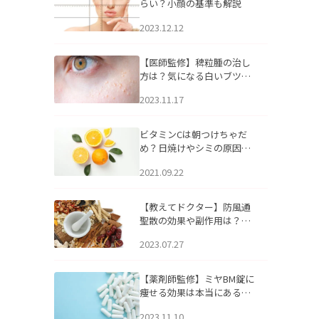
らい？小顔の基準も解説
2023.12.12
【医師監修】稗粒腫の治し
方は？気になる白いブツブ
ツの原因と自宅でできるケ
2023.11.17
アについて
ビタミンCは朝つけちゃだ
め？日焼けやシミの原因に
なるってホント？
2021.09.22
【教えてドクター】防風通
聖散の効果や副作用は？長
期服用は危険なの？
2023.07.27
【薬剤師監修】ミヤBM錠に
痩せる効果は本当にある
の？
2023.11.10