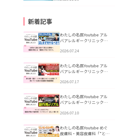
新着記事
わたしの名医Youtube アル
バアレルギークリニック札
幌「30代から急に老けて見
2026.07.24
える男性へ｜医師が教える
「最初にやるべき3つ」」を
公開いたしました。
わたしの名医Youtube アル
バアレルギークリニック札
幌「赤ら顔・酒さ・ニキビ
2026.07.17
跡にVビームは効く？向いて
いる赤みを医師が徹底解
説」を公開いたしました。
わたしの名医Youtube アル
バアレルギークリニック札
幌「マンジャロのリアル｜
2026.07.10
医師が明かす副作用・リバ
ウンド・正しい使い方」を
公開いたしました。
わたしの名医Youtube めぐ
皮膚科・美容皮膚科「”とお