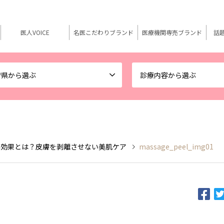
医人VOICE
名医こだわりブランド
医療機関専売ブランド
話
府県から選ぶ
診療内容から選ぶ
容効果とは？皮膚を剥離させない美肌ケア
massage_peel_img01