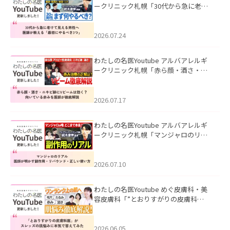
ークリニック札幌「30代から急に老け
て見える男性へ｜医師が教える「最初
にやるべき3つ」」を公開いたしまし
た。
2026.07.24
わたしの名医Youtube アルバアレルギ
ークリニック札幌「赤ら顔・酒さ・ニ
キビ跡にVビームは効く？向いている赤
みを医師が徹底解説」を公開いたしま
した。
2026.07.17
わたしの名医Youtube アルバアレルギ
ークリニック札幌「マンジャロのリア
ル｜医師が明かす副作用・リバウン
ド・正しい使い方」を公開いたしまし
た。
2026.07.10
わたしの名医Youtube めぐ皮膚科・美
容皮膚科「”とおりすがりの皮膚科
医”がスレッズの肌悩みに本気で答えて
みた」を公開いたしました。
2026.06.05