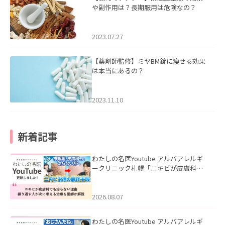
や副作用は？長期服用は危険なの？
2023.07.27
【薬剤師監修】ミヤBM錠に痩せる効果
は本当にあるの？
2023.11.10
新着記事
わたしの名医Youtube アルバアレルギ
ークリニック札幌「ニキビが皮膚科で
も治らない理由｜繰り返す人が次に考
える治療を医師が解説」を公開いたし
ました。
2026.08.07
わたしの名医Youtube アルバアレルギ