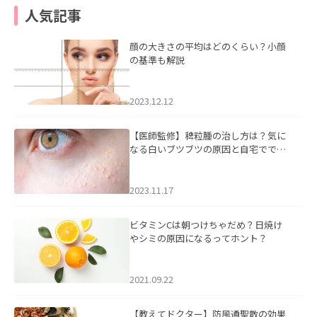
人気記事
顔の大きさの平均はどのくらい？小顔
の基準も解説
2023.12.12
【医師監修】稗粒腫の治し方は？気に
なる白いブツブツの原因と自宅ででき
るケアについて
2023.11.17
ビタミンCは朝つけちゃだめ？日焼け
やシミの原因になるってホント？
2021.09.22
【教えてドクター】防風通聖散の効果