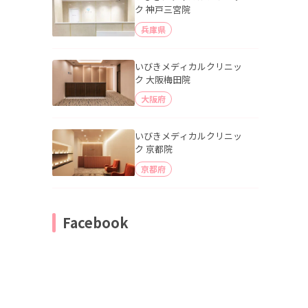
ク 神戸三宮院
兵庫県
いびきメディカルクリニッ
ク 大阪梅田院
大阪府
いびきメディカルクリニッ
ク 京都院
京都府
Facebook