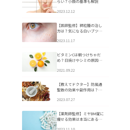
らい？小顔の基準も解説
2023.12.12
【医師監修】稗粒腫の治し
方は？気になる白いブツブ
ツの原因と自宅でできるケ
2023.11.17
アについて
ビタミンCは朝つけちゃだ
め？日焼けやシミの原因に
なるってホント？
2021.09.22
【教えてドクター】防風通
聖散の効果や副作用は？長
期服用は危険なの？
2023.07.27
【薬剤師監修】ミヤBM錠に
痩せる効果は本当にある
の？
2023.11.10