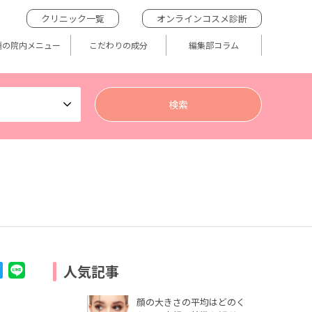
クリニック一覧
オンラインコスメ診断
題の院内メニュー
こだわりの成分
編集部コラム
人気記事
顔の大きさの平均はどのく