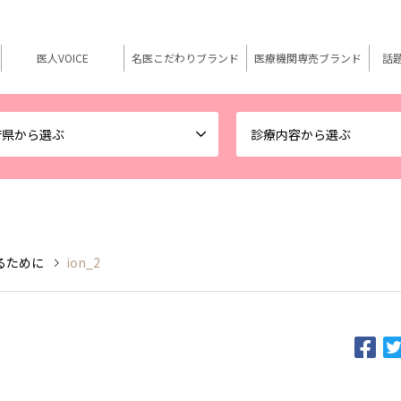
医人VOICE
名医こだわりブランド
医療機関専売ブランド
話
府県から選ぶ
診療内容から選ぶ
るために
ion_2