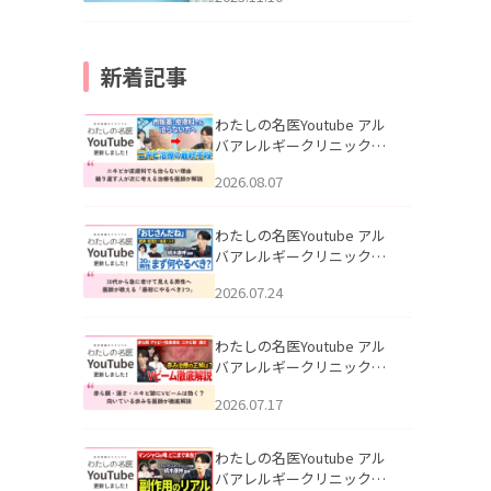
新着記事
わたしの名医Youtube アル
バアレルギークリニック札
幌「ニキビが皮膚科でも治
2026.08.07
らない理由｜繰り返す人が
次に考える治療を医師が解
説」を公開いたしました。
わたしの名医Youtube アル
バアレルギークリニック札
幌「30代から急に老けて見
2026.07.24
える男性へ｜医師が教える
「最初にやるべき3つ」」を
公開いたしました。
わたしの名医Youtube アル
バアレルギークリニック札
幌「赤ら顔・酒さ・ニキビ
2026.07.17
跡にVビームは効く？向いて
いる赤みを医師が徹底解
説」を公開いたしました。
わたしの名医Youtube アル
バアレルギークリニック札