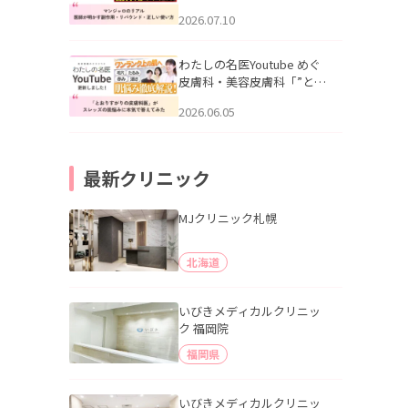
幌「マンジャロのリアル｜
2026.07.10
医師が明かす副作用・リバ
ウンド・正しい使い方」を
公開いたしました。
わたしの名医Youtube めぐ
皮膚科・美容皮膚科「”とお
りすがりの皮膚科医”がスレ
2026.06.05
ッズの肌悩みに本気で答え
てみた」を公開いたしまし
た。
最新クリニック
MJクリニック札幌
北海道
いびきメディカルクリニッ
ク 福岡院
福岡県
いびきメディカルクリニッ