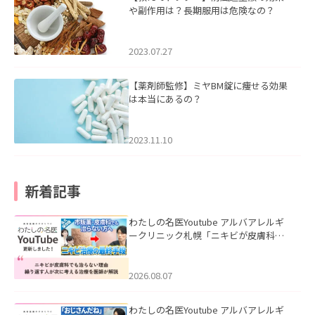
や副作用は？長期服用は危険なの？
2023.07.27
【薬剤師監修】ミヤBM錠に痩せる効果
は本当にあるの？
2023.11.10
新着記事
わたしの名医Youtube アルバアレルギ
ークリニック札幌「ニキビが皮膚科で
も治らない理由｜繰り返す人が次に考
える治療を医師が解説」を公開いたし
ました。
2026.08.07
わたしの名医Youtube アルバアレルギ