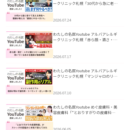
ークリニック札幌「30代から急に老け
て見える男性へ｜医師が教える「最初
にやるべき3つ」」を公開いたしまし
た。
2026.07.24
わたしの名医Youtube アルバアレルギ
ークリニック札幌「赤ら顔・酒さ・ニ
キビ跡にVビームは効く？向いている赤
みを医師が徹底解説」を公開いたしま
した。
2026.07.17
わたしの名医Youtube アルバアレルギ
ークリニック札幌「マンジャロのリア
ル｜医師が明かす副作用・リバウン
ド・正しい使い方」を公開いたしまし
た。
2026.07.10
わたしの名医Youtube めぐ皮膚科・美
容皮膚科「”とおりすがりの皮膚科
医”がスレッズの肌悩みに本気で答えて
みた」を公開いたしました。
2026.06.05