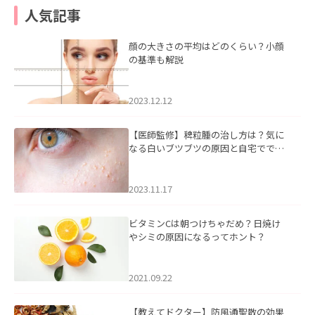
人気記事
顔の大きさの平均はどのくらい？小顔
の基準も解説
2023.12.12
【医師監修】稗粒腫の治し方は？気に
なる白いブツブツの原因と自宅ででき
るケアについて
2023.11.17
ビタミンCは朝つけちゃだめ？日焼け
やシミの原因になるってホント？
2021.09.22
【教えてドクター】防風通聖散の効果