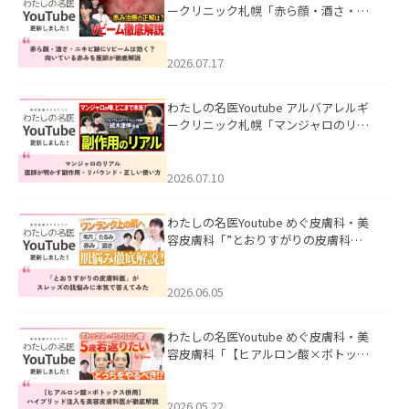
ークリニック札幌「赤ら顔・酒さ・ニ
キビ跡にVビームは効く？向いている赤
みを医師が徹底解説」を公開いたしま
した。
2026.07.17
わたしの名医Youtube アルバアレルギ
ークリニック札幌「マンジャロのリア
ル｜医師が明かす副作用・リバウン
ド・正しい使い方」を公開いたしまし
た。
2026.07.10
わたしの名医Youtube めぐ皮膚科・美
容皮膚科「”とおりすがりの皮膚科
医”がスレッズの肌悩みに本気で答えて
みた」を公開いたしました。
2026.06.05
わたしの名医Youtube めぐ皮膚科・美
容皮膚科「【ヒアルロン酸×ボトック
ス併用】ハイブリッド注入を美容皮膚
科医が徹底解説」を公開いたしまし
た。
2026.05.22