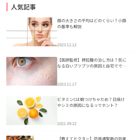
人気記事
顔の大きさの平均はどのくらい？小顔
の基準も解説
2023.12.12
【医師監修】稗粒腫の治し方は？気に
なる白いブツブツの原因と自宅ででき
るケアについて
2023.11.17
ビタミンCは朝つけちゃだめ？日焼け
やシミの原因になるってホント？
2021.09.22
【教えてドクター】防風通聖散の効果