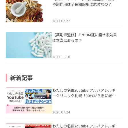
や副作用は？長期服用は危険なの？
2023.07.27
【薬剤師監修】ミヤBM錠に痩せる効果
は本当にあるの？
2023.11.10
新着記事
わたしの名医Youtube アルバアレルギ
ークリニック札幌「30代から急に老け
て見える男性へ｜医師が教える「最初
にやるべき3つ」」を公開いたしまし
た。
2026.07.24
わたしの名医Youtube アルバアレルギ