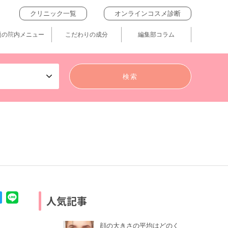
クリニック一覧
オンラインコスメ診断
題の院内メニュー
こだわりの成分
編集部コラム
人気記事
顔の大きさの平均はどのく