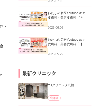
医師が明かす副作用・リバ
2026.07.10
ウンド・正しい使い方」を
公開いたしました。
わたしの名医Youtube めぐ
皮膚科・美容皮膚科「”とお
りすがりの皮膚科医”がスレ
すい
ッズの肌悩みに本気で答え
2026.06.05
てみた」を公開いたしまし
た。
わたしの名医Youtube めぐ
皮膚科・美容皮膚科「【ヒ
治
アルロン酸×ボトックス併
用】ハイブリッド注入を美
2026.05.22
容皮膚科医が徹底解説」を
公開いたしました。
最新クリニック
と
MJクリニック札幌
北海道