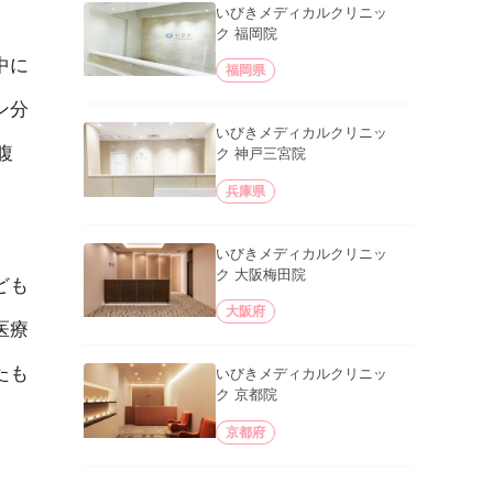
いびきメディカルクリニッ
ク 福岡院
中に
福岡県
ン分
いびきメディカルクリニッ
腹
ク 神戸三宮院
兵庫県
いびきメディカルクリニッ
ク 大阪梅田院
ども
大阪府
医療
たも
いびきメディカルクリニッ
ク 京都院
京都府