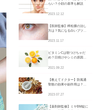
らい？小顔の基準も解説
2023.12.12
【医師監修】稗粒腫の治し
方は？気になる白いブツブ
ツの原因と自宅でできるケ
アについて
2023.11.17
ビタミンCは朝つけちゃだ
め？日焼けやシミの原因に
なるってホント？
2021.09.22
【教えてドクター】防風通
聖散の効果や副作用は？長
期服用は危険なの？
2023.07.27
【薬剤師監修】ミヤBM錠に