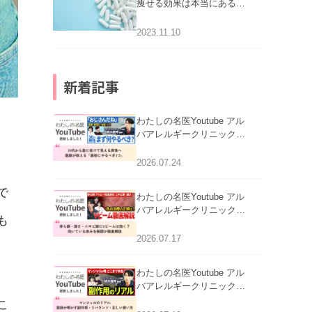
痩せる効果は本当にある
の？
2023.11.10
新着記事
わたしの名医Youtube アル
バアレルギークリニック札
幌「30代から急に老けて見
える男性へ｜医師が教える
2026.07.24
「最初にやるべき3つ」」を
公開いたしました。
で
わたしの名医Youtube アル
バアレルギークリニック札
も
幌「赤ら顔・酒さ・ニキビ
跡にVビームは効く？向い
2026.07.17
ている赤みを医師が徹底解
説」を公開いたしました。
わたしの名医Youtube アル
バアレルギークリニック札
幌「マンジャロのリアル｜
こ