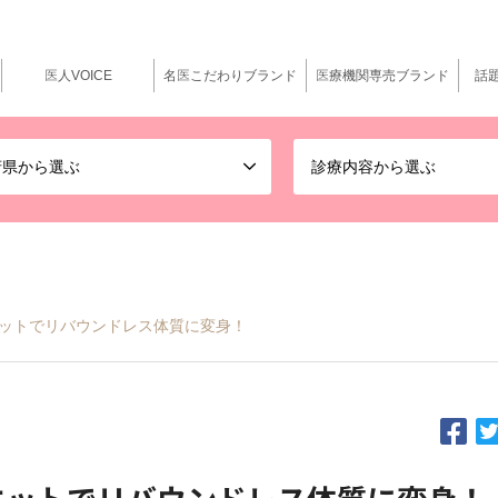
医人VOICE
名医こだわりブランド
医療機関専売ブランド
話
府県から選ぶ
診療内容から選ぶ
イエットでリバウンドレス体質に変身！