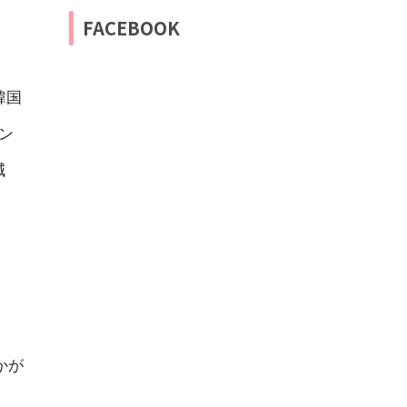
FACEBOOK
韓国
ン
減
かが