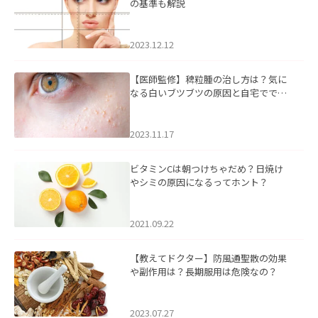
の基準も解説
2023.12.12
【医師監修】稗粒腫の治し方は？気に
なる白いブツブツの原因と自宅ででき
るケアについて
2023.11.17
ビタミンCは朝つけちゃだめ？日焼け
やシミの原因になるってホント？
2021.09.22
【教えてドクター】防風通聖散の効果
や副作用は？長期服用は危険なの？
2023.07.27