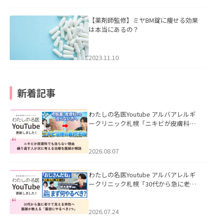
【薬剤師監修】ミヤBM錠に痩せる効果
は本当にあるの？
2023.11.10
新着記事
わたしの名医Youtube アルバアレルギ
ークリニック札幌「ニキビが皮膚科で
も治らない理由｜繰り返す人が次に考
える治療を医師が解説」を公開いたし
ました。
2026.08.07
わたしの名医Youtube アルバアレルギ
ークリニック札幌「30代から急に老け
て見える男性へ｜医師が教える「最初
にやるべき3つ」」を公開いたしまし
た。
2026.07.24