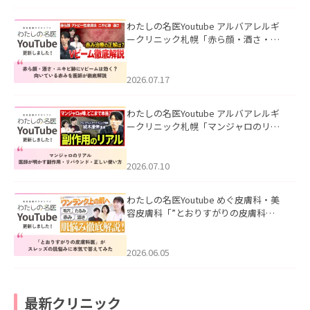
わたしの名医Youtube アルバアレルギ
ークリニック札幌「赤ら顔・酒さ・ニ
キビ跡にVビームは効く？向いている赤
みを医師が徹底解説」を公開いたしま
した。
2026.07.17
わたしの名医Youtube アルバアレルギ
ークリニック札幌「マンジャロのリア
ル｜医師が明かす副作用・リバウン
ド・正しい使い方」を公開いたしまし
た。
2026.07.10
わたしの名医Youtube めぐ皮膚科・美
容皮膚科「”とおりすがりの皮膚科
医”がスレッズの肌悩みに本気で答えて
みた」を公開いたしました。
2026.06.05
最新クリニック