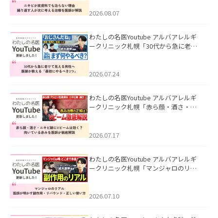
える治療を医師が解説」を公開いたし
ました。
2026.08.07
わたしの名医Youtube アルバアレルギ
ークリニック札幌「30代から急に老け
て見える男性へ｜医師が教える「最初
にやるべき3つ」」を公開いたしまし
た。
2026.07.24
わたしの名医Youtube アルバアレルギ
ークリニック札幌「赤ら顔・酒さ・ニ
キビ跡にVビームは効く？向いている赤
みを医師が徹底解説」を公開いたしま
した。
2026.07.17
わたしの名医Youtube アルバアレルギ
ークリニック札幌「マンジャロのリア
ル｜医師が明かす副作用・リバウン
ド・正しい使い方」を公開いたしまし
た。
2026.07.10