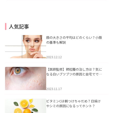
人気記事
顔の大きさの平均はどのくらい？小顔
の基準も解説
2023.12.12
【医師監修】稗粒腫の治し方は？気に
なる白いブツブツの原因と自宅ででき
るケアについて
2023.11.17
ビタミンCは朝つけちゃだめ？日焼け
やシミの原因になるってホント？