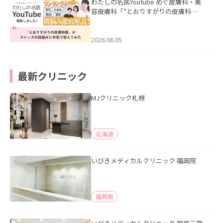
わたしの名医Youtube めぐ皮膚科・美
容皮膚科「”とおりすがりの皮膚科
医”がスレッズの肌悩みに本気で答えて
みた」を公開いたしました。
2026.06.05
最新クリニック
MJクリニック札幌
北海道
いびきメディカルクリニック 福岡院
福岡県