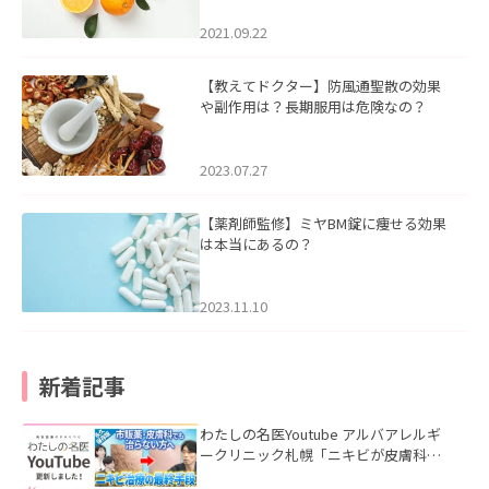
2021.09.22
【教えてドクター】防風通聖散の効果
や副作用は？長期服用は危険なの？
2023.07.27
【薬剤師監修】ミヤBM錠に痩せる効果
は本当にあるの？
2023.11.10
新着記事
わたしの名医Youtube アルバアレルギ
ークリニック札幌「ニキビが皮膚科で
も治らない理由｜繰り返す人が次に考