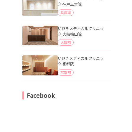
ク 神戸三宮院
兵庫県
いびきメディカルクリニッ
ク 大阪梅田院
大阪府
いびきメディカルクリニッ
ク 京都院
京都府
Facebook