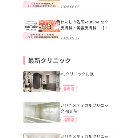
りすがりの皮膚科医”がスレ
2026.06.05
ッズの肌悩みに本気で答え
てみた」を公開いたしまし
た。
わたしの名医Youtube めぐ
皮膚科・美容皮膚科「【ヒ
アルロン酸×ボトックス併
2026.05.22
用】ハイブリッド注入を美
容皮膚科医が徹底解説」を
公開いたしました。
最新クリニック
MJクリニック札幌
北海道
いびきメディカルクリニッ
ク 福岡院
福岡県
いびきメディカルクリニッ