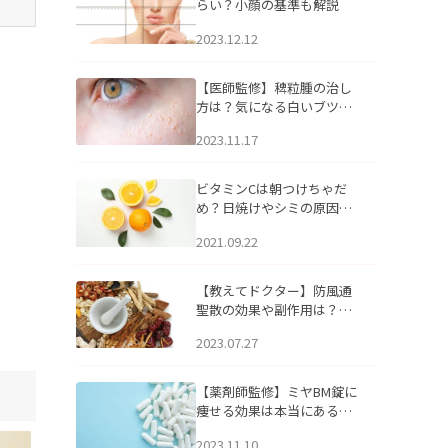
らい？小顔の基準も解説
2023.12.12
【医師監修】稗粒腫の治し
方は？気になる白いブツブ
ツの原因と自宅でできるケ
2023.11.17
アについて
ビタミンCは朝つけちゃだ
め？日焼けやシミの原因に
なるってホント？
2021.09.22
【教えてドクター】防風通
聖散の効果や副作用は？長
期服用は危険なの？
2023.07.27
【薬剤師監修】ミヤBM錠に
痩せる効果は本当にある
の？
2023.11.10