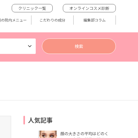
クリニック一覧
オンラインコスメ診断
題の院内メニュー
こだわりの成分
編集部コラム
人気記事
顔の大きさの平均はどのく