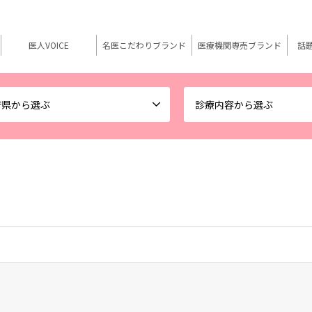
医人VOICE
名医こだわりブランド
医療機関専売ブランド
話
府県から選ぶ
診療内容から選ぶ