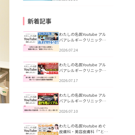
新着記事
わたしの名医Youtube アル
バアレルギークリニック札
幌「30代から急に老けて見
2026.07.24
える男性へ｜医師が教える
「最初にやるべき3つ」」を
公開いたしました。
わたしの名医Youtube アル
バアレルギークリニック札
幌「赤ら顔・酒さ・ニキビ
2026.07.17
跡にVビームは効く？向いて
いる赤みを医師が徹底解
説」を公開いたしました。
わたしの名医Youtube アル
バアレルギークリニック札
幌「マンジャロのリアル｜
2026.07.10
医師が明かす副作用・リバ
ウンド・正しい使い方」を
公開いたしました。
わたしの名医Youtube めぐ
皮膚科・美容皮膚科「”とお