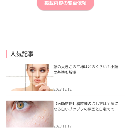
掲載内容の変更依頼
人気記事
顔の大きさの平均はどのくらい？小顔
の基準も解説
2023.12.12
【医師監修】稗粒腫の治し方は？気に
なる白いブツブツの原因と自宅ででき
るケアについて
2023.11.17