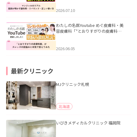
ド・正しい使い方」を公開いたしまし
た。
2026.07.10
わたしの名医Youtube めぐ皮膚科・美
容皮膚科「”とおりすがりの皮膚科
医”がスレッズの肌悩みに本気で答えて
みた」を公開いたしました。
2026.06.05
最新クリニック
MJクリニック札幌
北海道
いびきメディカルクリニック 福岡院