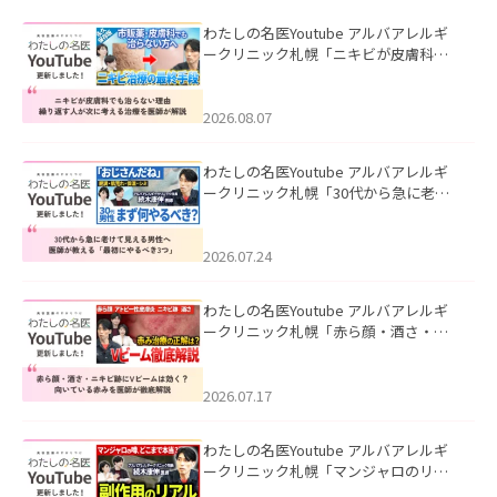
わたしの名医Youtube アルバアレルギ
ークリニック札幌「ニキビが皮膚科で
も治らない理由｜繰り返す人が次に考
える治療を医師が解説」を公開いたし
ました。
2026.08.07
わたしの名医Youtube アルバアレルギ
ークリニック札幌「30代から急に老け
て見える男性へ｜医師が教える「最初
にやるべき3つ」」を公開いたしまし
た。
2026.07.24
わたしの名医Youtube アルバアレルギ
ークリニック札幌「赤ら顔・酒さ・ニ
キビ跡にVビームは効く？向いている赤
みを医師が徹底解説」を公開いたしま
した。
2026.07.17
わたしの名医Youtube アルバアレルギ
ークリニック札幌「マンジャロのリア
ル｜医師が明かす副作用・リバウン