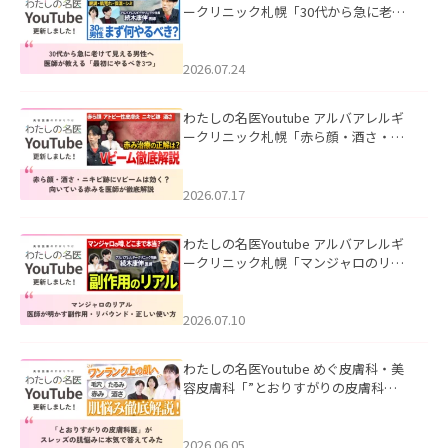
ークリニック札幌「30代から急に老け
て見える男性へ｜医師が教える「最初
にやるべき3つ」」を公開いたしまし
た。
2026.07.24
わたしの名医Youtube アルバアレルギ
ークリニック札幌「赤ら顔・酒さ・ニ
キビ跡にVビームは効く？向いている赤
みを医師が徹底解説」を公開いたしま
した。
2026.07.17
わたしの名医Youtube アルバアレルギ
ークリニック札幌「マンジャロのリア
ル｜医師が明かす副作用・リバウン
ド・正しい使い方」を公開いたしまし
た。
2026.07.10
わたしの名医Youtube めぐ皮膚科・美
容皮膚科「”とおりすがりの皮膚科
医”がスレッズの肌悩みに本気で答えて
みた」を公開いたしました。
2026.06.05