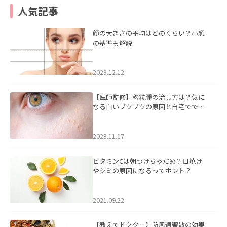
人気記事
顔の大きさの平均はどのくらい？小顔
の基準も解説
2023.12.12
【医師監修】稗粒腫の治し方は？気に
なる白いブツブツの原因と自宅ででき
るケアについて
2023.11.17
ビタミンCは朝つけちゃだめ？日焼け
やシミの原因になるってホント？
2021.09.22
【教えてドクター】防風通聖散の効果