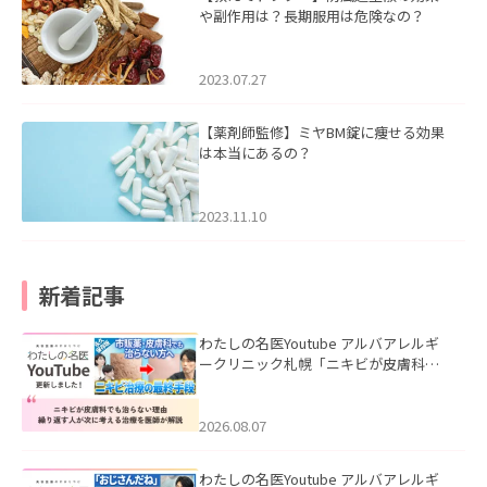
や副作用は？長期服用は危険なの？
2023.07.27
【薬剤師監修】ミヤBM錠に痩せる効果
は本当にあるの？
2023.11.10
新着記事
わたしの名医Youtube アルバアレルギ
ークリニック札幌「ニキビが皮膚科で
も治らない理由｜繰り返す人が次に考
える治療を医師が解説」を公開いたし
ました。
2026.08.07
わたしの名医Youtube アルバアレルギ